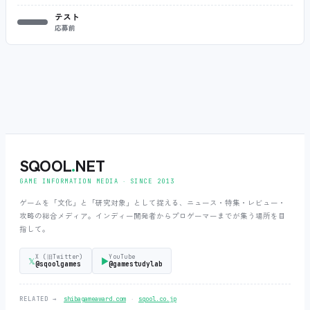
テスト
応募前
SQOOL
.
NET
GAME INFORMATION MEDIA ‧ SINCE 2013
ゲームを「文化」と「研究対象」として捉える、ニュース・特集・レビュー・
攻略の総合メディア。インディー開発者からプロゲーマーまでが集う場所を目
指して。
X (旧Twitter)
YouTube
𝕏
▶
@sqoolgames
@gamestudylab
‧
RELATED →
shibagameaward.com
sqool.co.jp