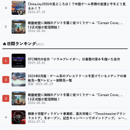
ChinaJoy2026の見どころは！？中国ゲーム界隈の変遷と今をどう見
4
るか！？
2026.07.15
断崖絶壁に海賊のアジトを築く街づくりゲーム「Corsair Cove」、
5
1.0正式版が配信開始！
2026.08.06
🔥
日間ランキング
DAILY
SFC時代の名作「ソウルブレイダー」は善悪の深みを描いた名作
1
2019.10.03
2024年8月版：ゲーム系のプレスリリースを受けているメディアの連
2
絡先一覧+レビュー依頼先一覧
更新 2024.08.19
断崖絶壁に海賊のアジトを築く街づくりゲーム「Corsair Cove」、
3
1.0正式版が配信開始！
2026.08.06
銀座十字屋ディリゲント事業部、楽天市場に「Thrustmasterブラン
4
ドストア」をオープン。記念キャンペーンでポイントアップ。 レーシ
ング／フライトシム向けコントローラーを中心に、幅広くラインナッ
2026.07.31
プ