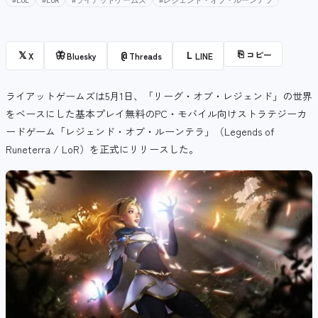
#LOL
#LoR
#ライアットゲームズ
#レジェンド・オブ・ルーンテラ
⎘
コピー
𝕏
🦋
@
L
X
Bluesky
Threads
LINE
ライアットゲームズは5月1日、「リーグ・オブ・レジェンド」の世界
をベースにした基本プレイ無料のPC・モバイル向けストラテジーカ
ードゲーム「レジェンド・オブ・ルーンテラ」（Legends of
Runeterra / LoR）を正式にリリースした。