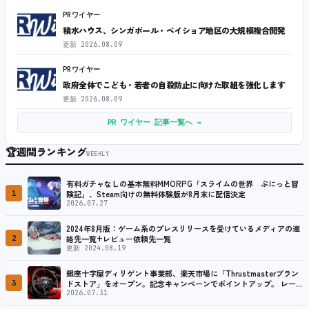
PRワイヤー
積水ハウス、シンガポール・ベイショア地区の大規模複合開発
更新
2026.08.09
PRワイヤー
政府全体でこども・若者の自殺防止に向けた取組を強化します
更新
2026.08.09
PR ワイヤー 記事一覧へ →
🏆
週間ランキング
WEEKLY
有料ガチャなしの基本無料MMORPG「スライムの世界 ぷにっと冒
1
険記」、Steam向けの無料体験版が8月末に配信決定
2026.07.27
2024年8月版：ゲーム系のプレスリリースを受けているメディアの連
2
絡先一覧+レビュー依頼先一覧
更新 2024.08.19
銀座十字屋ディリゲント事業部、楽天市場に「Thrustmasterブラン
3
ドストア」をオープン。記念キャンペーンでポイントアップ。 レーシ
ング／フライトシム向けコントローラーを中心に、幅広くラインナッ
2026.07.31
プ