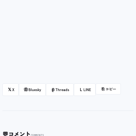
⎘
コピー
𝕏
🦋
@
L
X
Bluesky
Threads
LINE
💬
コメント
COMMENTS