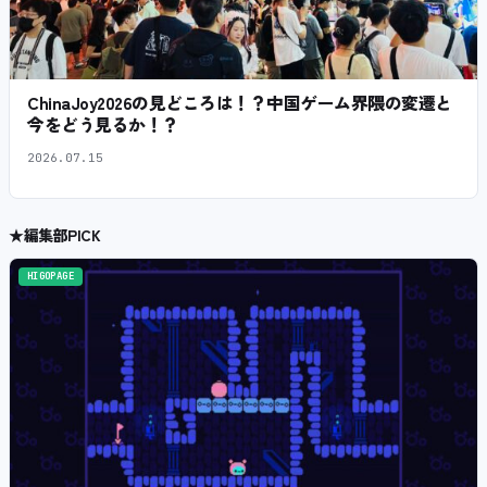
ChinaJoy2026の見どころは！？中国ゲーム界隈の変遷と
今をどう見るか！？
2026.07.15
★
編集部PICK
HIGOPAGE