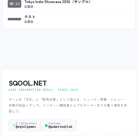
Tokyo Indie Showcase 2026（サンプル）
08.12
応募前
テスト
応募前
SQOOL
.
NET
GAME INFORMATION MEDIA ‧ SINCE 2013
ゲームを「文化」と「研究対象」として捉える、ニュース・特集・レビュー・
攻略の総合メディア。インディー開発者からプロゲーマーまでが集う場所を目
指して。
X (旧Twitter)
YouTube
𝕏
▶
@sqoolgames
@gamestudylab