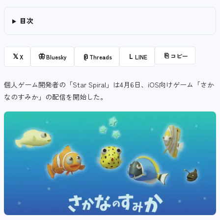
目次
⎘
コピー
𝕏
🦋
@
L
X
Bluesky
Threads
LINE
個人ゲーム開発者の「Star Spiral」は4月6日、iOS向けゲーム「さか
なのすみか」の配信を開始した。