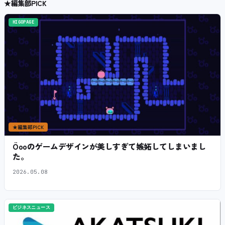
★
編集部PICK
HIGOPAGE
★
編集部PICK
Öooのゲームデザインが美しすぎて嫉妬してしまいまし
た。
2026.05.08
ビジネスニュース