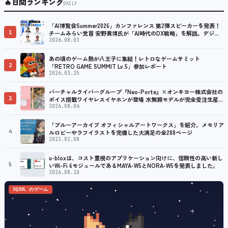
🔥
日間ランキング
DAILY
「AI博覧会Summer2026」カンファレンス 第2弾スピーカーを発表！
1
チームみらい党首 安野貴博氏が「AI時代のDX戦略」を解説。デジタ
ル庁のガバメントAI、経営・製造・営業のAI活用事例も公開
2026.08.03
あの頃のゲーム熱が八王子に集結！レトロなゲームサミット
2
「RETRO GAME SUMMIT Lv.5」参加レポート
2026.03.25
バーチャルライバーグループ『Neo-Porte』×オンキヨー株式会社の
3
ボイス搭載ワイヤレスイヤホンが登場 水無瀬モデルが完全受注生産で
販売決定！ ８月７日（金）15：00から受注開始
2026.08.06
「ブルーアーカイブ オフィシャルアートワークス」を紹介。メモリア
4
ルロビーやラフイラストを完備した大満足の全288ページ
2023.02.08
u-bloxは、コスト重視のアプリケーション向けに、信頼性の高い新し
5
いWi-Fi 6モジュールであるMAYA-W5とNORA-W5を発表しました。
2026.08.10
SQOOL のゲーム