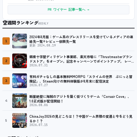
PR ワイヤー 記事一覧へ →
🏆
週間ランキング
WEEKLY
2024年8月版：ゲーム系のプレスリリースを受けているメディアの連
1
絡先一覧+レビュー依頼先一覧
更新 2024.08.19
銀座十字屋ディリゲント事業部、楽天市場に「Thrustmasterブラン
2
ドストア」をオープン。記念キャンペーンでポイントアップ。 レーシ
ング／フライトシム向けコントローラーを中心に、幅広くラインナッ
2026.07.31
プ
有料ガチャなしの基本無料MMORPG「スライムの世界 ぷにっと冒
3
険記」、Steam向けの無料体験版が8月末に配信決定
2026.07.27
断崖絶壁に海賊のアジトを築く街づくりゲーム「Corsair Cove」、
4
1.0正式版が配信開始！
2026.08.06
ChinaJoy2026の見どころは！？中国ゲーム界隈の変遷と今をどう見
5
るか！？
2026.07.15