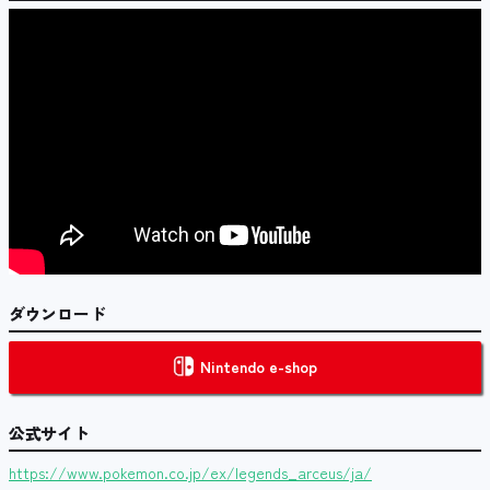
ダウンロード
Nintendo e-shop
公式サイト
https://www.pokemon.co.jp/ex/legends_arceus/ja/