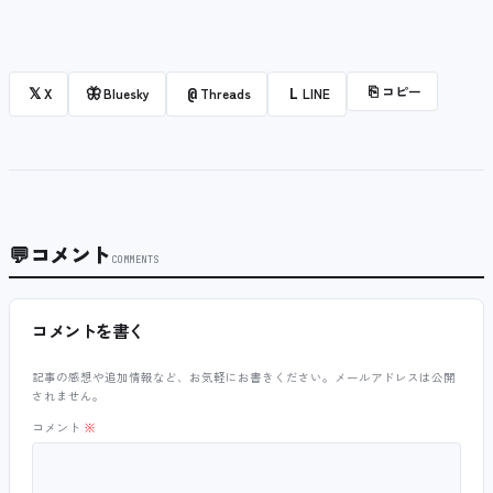
⎘
コピー
𝕏
🦋
@
L
X
Bluesky
Threads
LINE
💬
コメント
COMMENTS
コメントを書く
記事の感想や追加情報など、お気軽にお書きください。メールアドレスは公開
されません。
コメント
※