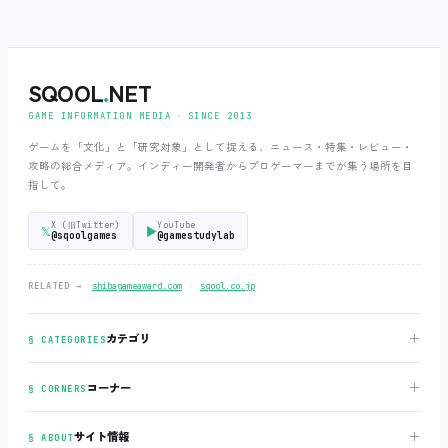
SQOOL
.
NET
GAME INFORMATION MEDIA ‧ SINCE 2013
ゲームを「文化」と「研究対象」として捉える、ニュース・特集・レビュー・
攻略の総合メディア。インディー開発者からプロゲーマーまでが集う場所を目
指して。
X (旧Twitter)
YouTube
𝕏
▶
@sqoolgames
@gamestudylab
‧
RELATED →
shibagameaward.com
sqool.co.jp
＋
カテゴリ
§ CATEGORIES
＋
コーナー
§ CORNERS
＋
サイト情報
§ ABOUT