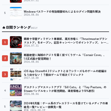
ング／フライトシム向けコントローラーを中心に、幅広くラインナッ
2026.07.31
プ
Windowsパスワードの有効期限切れによるログイン問題を解決
5
2026.08.06
🔥
日間ランキング
DAILY
銀座十字屋ディリゲント事業部、楽天市場に「Thrustmasterブラン
1
ドストア」をオープン。記念キャンペーンでポイントアップ。 レーシ
ング／フライトシム向けコントローラーを中心に、幅広くラインナッ
2026.07.31
プ
断崖絶壁に海賊のアジトを築く街づくりゲーム「Corsair Cove」、
2
1.0正式版が配信開始！
2026.08.06
iOS App Storeの4.3リジェクトとは？シリーズものゲームの続編は
3
もう出せない！？脱出ゲームで相次ぐリジェクト
2017.10.08
デスクトップマスコットアプリ「Sill Cats」と「Tiny Pasture」の
4
Steamバンドルセットが販売開始。通常価格より10%割引
2026.08.06
2024年8月版：ゲーム系のプレスリリースを受けているメディアの連
5
絡先一覧+レビュー依頼先一覧
更新 2024.08.19