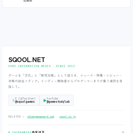
応募前
SQOOL
.
NET
GAME INFORMATION MEDIA ‧ SINCE 2013
ゲームを「文化」と「研究対象」として捉える、ニュース・特集・レビュー・
攻略の総合メディア。インディー開発者からプロゲーマーまでが集う場所を目
指して。
X (旧Twitter)
YouTube
𝕏
▶
@sqoolgames
@gamestudylab
‧
RELATED →
shibagameaward.com
sqool.co.jp
＋
カテゴリ
§ CATEGORIES