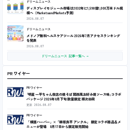
ドリームニュース
ディスプレイモジュール市場は2032年に1,598億1,000万米ドル規
模へ（MarketsandMarkets予測）
2026.08.07
ドリームニュース
メドノア無料ヘルスケアツール 2026年7月アクセスランキング
を発表
2026.08.07
ドリームニュース 記事一覧へ →
PR ワイヤー
PRワイヤー
｢明星 一平ちゃん夜店の焼そば 関西風お好み焼ソース味｣コラボ
パッケージ 2026年8月下旬 数量限定 順次出荷
更新
2026.08.07
PRワイヤー
「横濱ハーバー」×「柳原良平 アンクル」 限定コラボ商品＆メ
ニューが登場 8月17日から限定販売開始