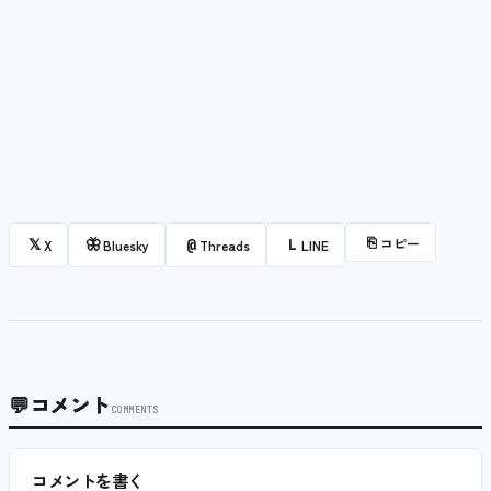
⎘
コピー
𝕏
🦋
@
L
X
Bluesky
Threads
LINE
💬
コメント
COMMENTS
コメントを書く