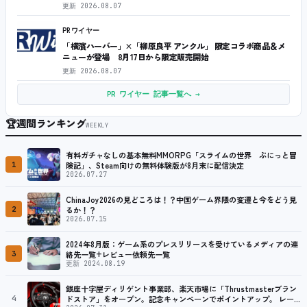
更新
2026.08.07
PRワイヤー
「横濱ハーバー」×「柳原良平 アンクル」 限定コラボ商品＆メ
ニューが登場 8月17日から限定販売開始
更新
2026.08.07
PR ワイヤー 記事一覧へ →
🏆
週間ランキング
WEEKLY
有料ガチャなしの基本無料MMORPG「スライムの世界 ぷにっと冒
1
険記」、Steam向けの無料体験版が8月末に配信決定
2026.07.27
ChinaJoy2026の見どころは！？中国ゲーム界隈の変遷と今をどう見
2
るか！？
2026.07.15
2024年8月版：ゲーム系のプレスリリースを受けているメディアの連
3
絡先一覧+レビュー依頼先一覧
更新 2024.08.19
銀座十字屋ディリゲント事業部、楽天市場に「Thrustmasterブラン
4
ドストア」をオープン。記念キャンペーンでポイントアップ。 レーシ