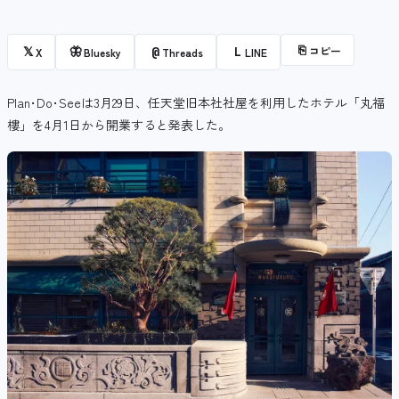
⎘
コピー
𝕏
🦋
@
L
X
Bluesky
Threads
LINE
Plan･Do･Seeは3月29日、任天堂旧本社社屋を利用したホテル「丸福
樓」を4月1日から開業すると発表した。