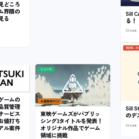
6の見どころ
ム界隈の
Sil
見る
る！
Stea
SQOOL 
ニュース
ゲームの
★
編集部PICK
品質管理
Sil
サービス
東映ゲームズがパブリッ
のデ
お値打ち
シング3タイトルを発表！
Stea
アル案件
オリジナル作品でゲーム
領域に挑戦