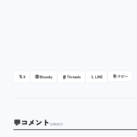
⎘
コピー
𝕏
🦋
@
L
X
Bluesky
Threads
LINE
💬
コメント
COMMENTS