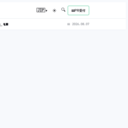
🔍
▾
🇯🇵
☀
📧
PR受付
L）
🐈‍⬛
📅
2026.08.07