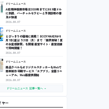
ドリームニュース
AI在精神医療市場は2030年までに88.9億ドル
に到達、バーチャルセラピーと予測診断の普
及が加速
2026.08.07
ドリームニュース
とびっきりの価格に挑戦！ BODYMAKERが8
月7日(金)より31日（月）まで 「限界突破！夏
のお盆感謝祭」を開催 直営サイト・直営店舗
で同時開催！
2026.08.07
ドリームニュース
商品ラベルもオリジナルステッカーもWebで
簡単制作 印刷サービス「エアプリ」全面リニ
ューアル、Web版提供開始
2026.08.07
ドリームニュース 記事一覧へ →
ワイヤー