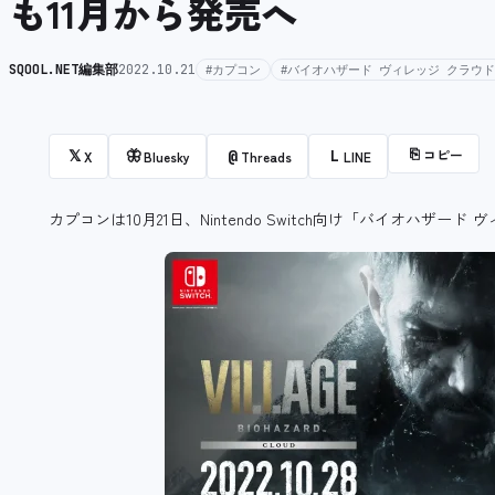
も11月から発売へ
SQOOL.NET編集部
2022.10.21
#カプコン
#バイオハザード ヴィレッジ クラウド
⎘
コピー
𝕏
🦋
@
L
X
Bluesky
Threads
LINE
カプコンは10月21日、Nintendo Switch向け「バイオハザー