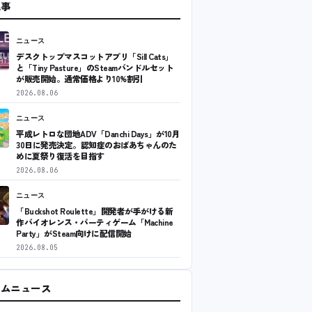
記事
ニュース
デスクトップマスコットアプリ「Sill Cats」
と「Tiny Pasture」のSteamバンドルセット
が販売開始。通常価格より10%割引
2026.08.06
ニュース
平成レトロな団地ADV「Danchi Days」が10月
30日に発売決定。認知症のおばあちゃんのた
めに夏祭り復活を目指す
2026.08.06
ニュース
「Buckshot Roulette」開発者が手がける新
作バイオレンス・パーティゲーム「Machine
Party」がSteam向けに配信開始
2026.08.05
ームニュース