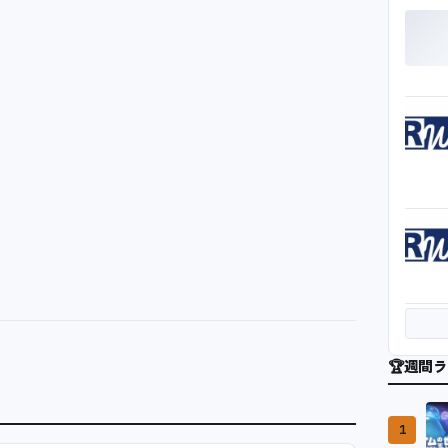
🏆
週間ラ
1