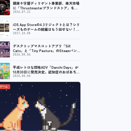
銀座十字屋ディリゲント事業部、楽天市場
に「Thrustmasterブランドストア」をオ
ープン。記念キャンペーンでポイントアッ
2026.07.31
プ。 レーシング／フライトシム向けコント
ローラーを中心に、幅広くラインナップ
iOS App Storeの4.3リジェクトとは？シリ
ーズものゲームの続編はもう出せない！？
脱出ゲームで相次ぐリジェクト
2017.10.08
デスクトップマスコットアプリ「Sill
Cats」と「Tiny Pasture」のSteamバンド
ルセットが販売開始。通常価格より10%割
2026.08.06
引
平成レトロな団地ADV「Danchi Days」が
10月30日に発売決定。認知症のおばあちゃ
んのために夏祭り復活を目指す
2026.08.06
のゲーム