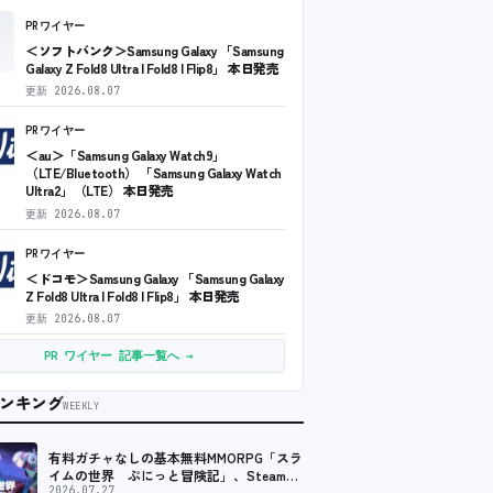
PRワイヤー
＜ソフトバンク＞Samsung Galaxy 「Samsung
Galaxy Z Fold8 Ultra | Fold8 | Flip8」 本日発売
更新
2026.08.07
PRワイヤー
＜au＞「Samsung Galaxy Watch9」
（LTE/Bluetooth） 「Samsung Galaxy Watch
Ultra2」（LTE） 本日発売
更新
2026.08.07
PRワイヤー
＜ドコモ＞Samsung Galaxy 「Samsung Galaxy
Z Fold8 Ultra | Fold8 | Flip8」 本日発売
更新
2026.08.07
PR ワイヤー 記事一覧へ →
ンキング
WEEKLY
有料ガチャなしの基本無料MMORPG「スラ
イムの世界 ぷにっと冒険記」、Steam向
けの無料体験版が8月末に配信決定
2026.07.27