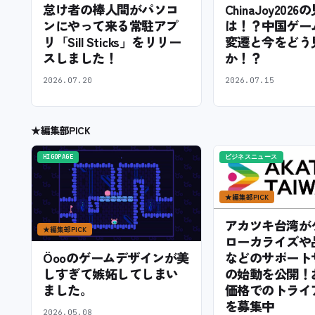
怠け者の棒人間がパソコ
ChinaJoy202
ンにやって来る常駐アプ
は！？中国ゲー
リ「Sill Sticks」をリリー
変遷と今をどう
スしました！
か！？
2026.07.20
2026.07.15
★
編集部PICK
HIGOPAGE
ビジネスニュース
★
編集部PICK
アカツキ台湾が
★
編集部PICK
ローカライズや
などのサポート
Öooのゲームデザインが美
の始動を公開！
しすぎて嫉妬してしまい
価格でのトライ
ました。
を募集中
2026.05.08