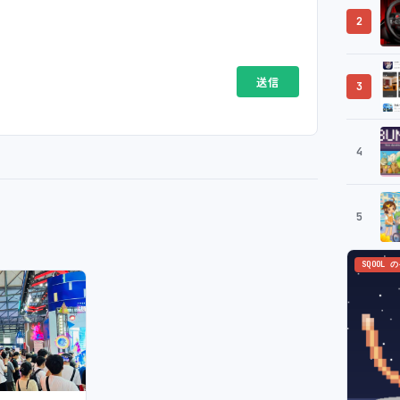
2
3
4
5
SQOOL 