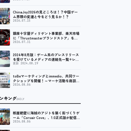
ChinaJoy2026の見どころは！？中国ゲー
ム界隈の変遷と今をどう見るか！？
2026.07.15
銀座十字屋ディリゲント事業部、楽天市場
に「Thrustmasterブランドストア」をオ
ープン。記念キャンペーンでポイントアッ
2026.07.31
プ。 レーシング／フライトシム向けコント
ローラーを中心に、幅広くラインナップ
2024年8月版：ゲーム系のプレスリリース
を受けているメディアの連絡先一覧+レビ
ュー依頼先一覧
更新 2024.08.19
toBeマーケティングとimmedio、共同ワー
クショップを開催！～マーケ活動を商談に
つなげる！複数チャネルにおける商談獲得
2026.08.06
プロセス改革～
ンキング
DAILY
断崖絶壁に海賊のアジトを築く街づくりゲ
ーム「Corsair Cove」、1.0正式版が配信開
始！
2026.08.06