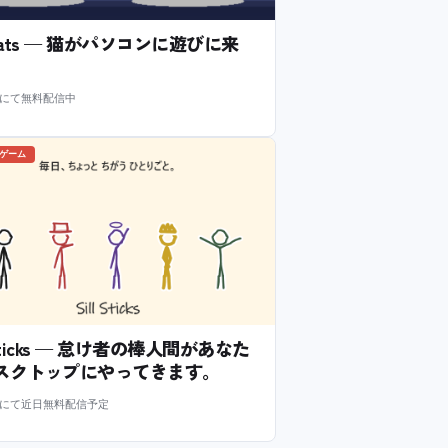
l Cats — 猫がパソコンに遊びに来
m にて無料配信中
のゲーム
l Sticks — 怠け者の棒人間があなた
スクトップにやってきます。
m にて近日無料配信予定