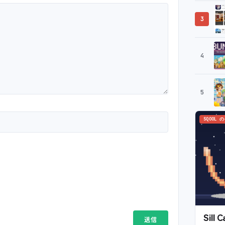
3
4
5
SQOOL 
Sil