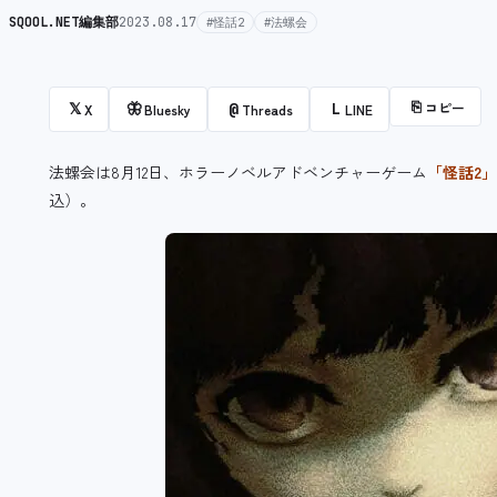
SQOOL.NET編集部
2023.08.17
#怪話2
#法螺会
⎘
コピー
𝕏
🦋
@
L
X
Bluesky
Threads
LINE
法螺会は8月12日、ホラーノベルアドベンチャーゲーム
「怪話2」
込）。