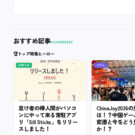
おすすめ記事
RECOMMENDED
🏆
トップ特集ヒーロー
お知らせ
コラム
怠け者の棒人間がパソコ
ChinaJoy202
ンにやって来る常駐アプ
は！？中国ゲー
リ「Sill Sticks」をリリー
変遷と今をどう
スしました！
か！？