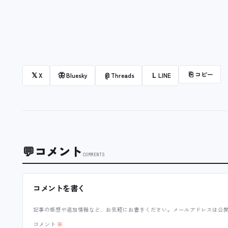
⎘
コピー
𝕏
🦋
@
L
X
Bluesky
Threads
LINE
💬
コメント
COMMENTS
コメントを書く
記事の感想や追加情報など、お気軽にお書きください。メールアドレスは公
コメント
※