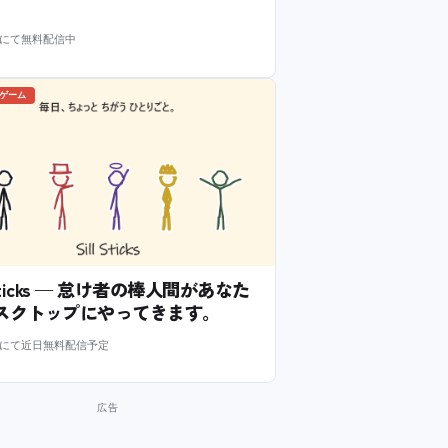
m にて無料配信中
のゲーム
l Sticks — 怠け者の棒人間があなた
スクトップにやってきます。
m にて近日無料配信予定