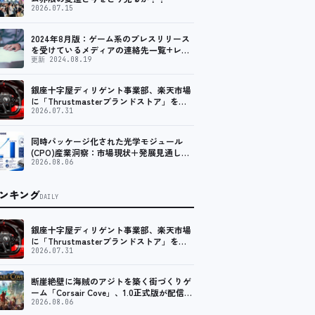
2026.07.15
2024年8月版：ゲーム系のプレスリリース
を受けているメディアの連絡先一覧+レビ
ュー依頼先一覧
更新 2024.08.19
銀座十字屋ディリゲント事業部、楽天市場
に「Thrustmasterブランドストア」をオ
ープン。記念キャンペーンでポイントアッ
2026.07.31
プ。 レーシング／フライトシム向けコント
ローラーを中心に、幅広くラインナップ
同時パッケージ化された光学モジュール
(CPO)産業洞察：市場現状＋発展見通し
（2026年版） – 年平均成長率（CAGR）
2026.08.06
38.57％の超高速成長
ンキング
DAILY
銀座十字屋ディリゲント事業部、楽天市場
に「Thrustmasterブランドストア」をオ
ープン。記念キャンペーンでポイントアッ
2026.07.31
プ。 レーシング／フライトシム向けコント
ローラーを中心に、幅広くラインナップ
断崖絶壁に海賊のアジトを築く街づくりゲ
ーム「Corsair Cove」、1.0正式版が配信開
始！
2026.08.06