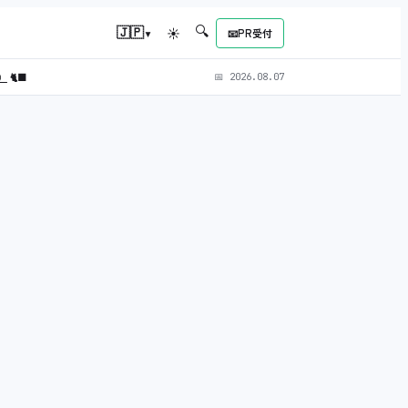
🔍
▾
🇯🇵
☀
📧
PR受付
L）
🐈‍⬛
📅
2026.08.07