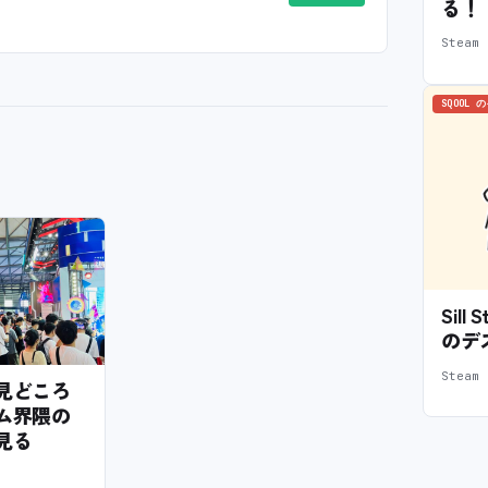
る！
Stea
SQOOL 
Sil
のデ
Stea
6の見どころ
ム界隈の
見る