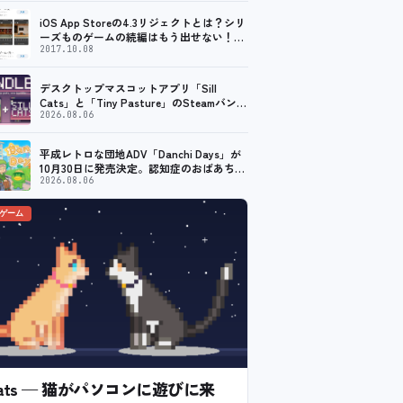
iOS App Storeの4.3リジェクトとは？シリ
ーズものゲームの続編はもう出せない！？
脱出ゲームで相次ぐリジェクト
2017.10.08
デスクトップマスコットアプリ「Sill
Cats」と「Tiny Pasture」のSteamバンド
ルセットが販売開始。通常価格より10%割
2026.08.06
引
平成レトロな団地ADV「Danchi Days」が
10月30日に発売決定。認知症のおばあちゃ
んのために夏祭り復活を目指す
2026.08.06
のゲーム
l Cats — 猫がパソコンに遊びに来