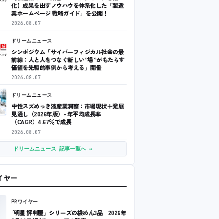
化】成果を出すノウハウを体系化した「製造
業ホームページ 戦略ガイド」を公開！
2026.08.07
ドリームニュース
シンポジウム「サイバーフィジカル社会の最
前線：人と人をつなぐ新しい”場”がもたらす
価値を先駆的事例から考える」開催
2026.08.07
ドリームニュース
中性スズめっき液産業洞察：市場現状＋発展
見通し（2026年版）- 年平均成長率
（CAGR）4.67％で成長
2026.08.07
ドリームニュース 記事一覧へ →
ワイヤー
PRワイヤー
｢明星 評判屋」シリーズの袋めん3品 2026年