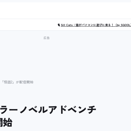
🐈
Sill Cats：猫がパソコンに遊びに来る！（by SQOO
「怪話2」が配信開始
ラーノベルアドベンチ
開始