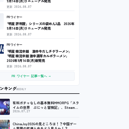
9月14日(月)リニューアル発売
更新
2026.08.07
PRワイヤー
｢明星 評判屋」シリーズの袋めん3品 2026年
9月14日(月)リニューアル発売
更新
2026.08.07
PRワイヤー
｢明星 韓流辛麺 激辛牛だしチゲラーメン｣
｢明星 韓流辛麺 激辛濃厚カルボラーメン｣
2026年9月14日(月)新発売
更新
2026.08.07
PR ワイヤー 記事一覧へ →
ンキング
WEEKLY
有料ガチャなしの基本無料MMORPG「スラ
イムの世界 ぷにっと冒険記」、Steam向
けの無料体験版が8月末に配信決定
2026.07.27
ChinaJoy2026の見どころは！？中国ゲー
ム界隈の変遷と今をどう見るか！？