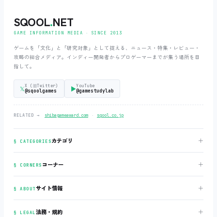
SQOOL
.
NET
GAME INFORMATION MEDIA ‧ SINCE 2013
ゲームを「文化」と「研究対象」として捉える、ニュース・特集・レビュー・
攻略の総合メディア。インディー開発者からプロゲーマーまでが集う場所を目
指して。
X (旧Twitter)
YouTube
𝕏
▶
@sqoolgames
@gamestudylab
‧
RELATED →
shibagameaward.com
sqool.co.jp
＋
カテゴリ
§ CATEGORIES
＋
コーナー
§ CORNERS
＋
サイト情報
§ ABOUT
＋
法務・規約
§ LEGAL