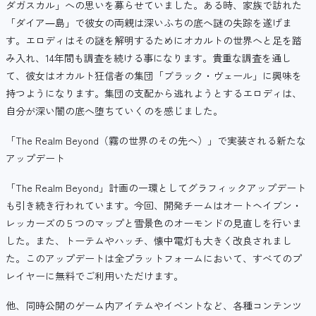
ダガスカル」への思いを募らせていました。ある時、家族で訪れた
「ダイア―島」で彼女の両親は深いふちの底へ謎の失踪を遂げま
す。エロディはその謎を解明するためにオカルトの世界へと足を踏
み入れ、14年間も調査を続ける事になります。貴重な調査を通し
て、彼女はオカルト狂信者の集団「ブラック・ヴェール」に興味を
持つようになります。集団の支配から逃れようとするエロディは、
自分が深い闇の底へ堕ちていくのを感じました。
「The Realm Beyond（霧の世界のその先へ）」で実装される新たな
アップデート
「The Realm Beyond」計画の一環としてグラフィックアップデート
も引き続き行われています。今回、開発チームはオートヘイブン・
レッカーズの５つのマップと雪景色のオーモンドの見直しを行いま
した。また、トーテムやハッチ、懐中電灯も大きく改良されまし
た。このアップデートは全プラットフォームにおいて、すべてのプ
レイヤーに無料でご利用いただけます。
他、同時公開のゲーム内アイテムやイベントなど、各種コンテンツ