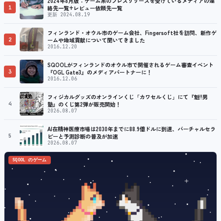
2024年8月版：ゲーム系のプレスリリースを受けているメディアの連
1
絡先一覧+レビュー依頼先一覧
更新 2024.08.19
フィンランド・オウル市のゲーム会社、Fingersoft社を訪問、新作ゲ
2
ームや地域貢献について聞いてきました
2016.12.20
SQOOLがフィンランドのオウル市で開催されるゲーム審査イベント
3
『OGL Gate3』のメディアパートナーに！
2016.12.06
フィジカルグッズのオンラインくじ「カワセルくじ」にて『魁!!男
4
塾』のくじ第2弾が販売開始！
2026.08.07
AI在精神医療市場は2030年までに88.9億ドルに到達、バーチャルセラ
5
ピーと予測診断の普及が加速
2026.08.07
SQOOL のゲーム