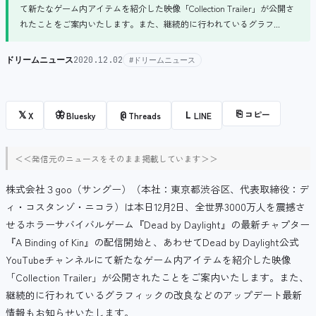
て新たなゲーム内アイテムを紹介した映像「Collection Trailer」が公開さ
れたことをご案内いたします。また、継続的に行われているグラフ...
ドリームニュース
2020.12.02
#ドリームニュース
⎘
コピー
𝕏
🦋
@
L
X
Bluesky
Threads
LINE
＜＜発信元のニュースをそのまま掲載しています＞＞
株式会社３goo（サングー）（本社：東京都渋谷区、代表取締役：デ
ィ・コスタンゾ・ニコラ）は本日12月2日、全世界3000万人を震撼さ
せるホラーサバイバルゲーム『Dead by Daylight』の最新チャプター
『A Binding of Kin』の配信開始と、あわせてDead by Daylight公式
YouTubeチャンネルにて新たなゲーム内アイテムを紹介した映像
「Collection Trailer」が公開されたことをご案内いたします。また、
継続的に行われているグラフィックの改良などのアップデート最新
情報もお知らせいたします。