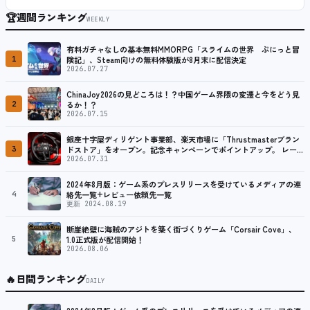
🏆
週間ランキング
WEEKLY
有料ガチャなしの基本無料MMORPG「スライムの世界 ぷにっと冒
1
険記」、Steam向けの無料体験版が8月末に配信決定
2026.07.27
ChinaJoy2026の見どころは！？中国ゲーム界隈の変遷と今をどう見
2
るか！？
2026.07.15
銀座十字屋ディリゲント事業部、楽天市場に「Thrustmasterブラン
3
ドストア」をオープン。記念キャンペーンでポイントアップ。 レーシ
ング／フライトシム向けコントローラーを中心に、幅広くラインナッ
2026.07.31
プ
2024年8月版：ゲーム系のプレスリリースを受けているメディアの連
4
絡先一覧+レビュー依頼先一覧
更新 2024.08.19
断崖絶壁に海賊のアジトを築く街づくりゲーム「Corsair Cove」、
5
1.0正式版が配信開始！
2026.08.06
🔥
日間ランキング
DAILY