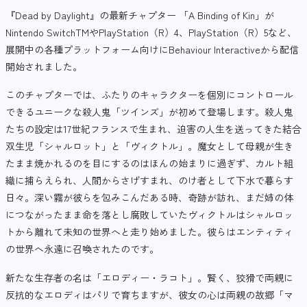
『Dead by Daylight』の最新チャプター 「A Binding of Kin」が
Nintendo SwitchTMやPlayStation（R）4、PlayStation（R）5など、
展開中の各種プラットフォーム向けにBehaviour Interactiveから配信
開始されました。
このチャプターでは、ふたりのキャラクターを個別にコントロール
できるユニークな殺人鬼「ツインズ」が初めて登場します。殺人鬼
たちの設定は17世紀フランスで生まれ、迫害の人生を送ってきた結合
双生児「シャルロット」と「ヴィクトル」。魔女として母親が生き
たまま焼かれるのを目にするのはほんの始まりに過ぎず、カルト組
織に捕らえられ、人間からさげすまれ、のけ者として下水で暮らす
日々。深い霧が彼らを包みこんだある時、奇跡が訪れ、まだ姉の体
につながったまま命を落とし腐敗していたヴィクトルはシャルロッ
トから離れて未知の世界へと走り始めました。彼らはエンティティ
の世界へ永遠に召喚されたのです。
新たな生存者の名は「エロディー・ラコト」。賢く、狡猾で両親に
反抗的なエロディはパリで育ちますが、彼女の心は両親の故郷「マ