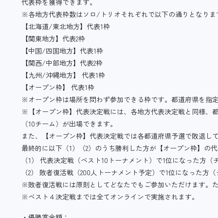
代表枠を獲得できます。
※各地方代表枠数はソロ/トリオそれぞれで以下の通りとなりま
【北海道/東北地方】代表1枠
【関東地方】代表2枠
【中国/四国地方】代表1枠
【関西/中部地方】代表2枠
【九州/沖縄地方】 代表1枠
【オープン枠】 代表1枠
※オープン枠は場所を問わず参加できる枠です。都道府県を指
※【オープン枠】代表決定戦には、各地方代表決定戦と同様、都道府
（10チーム）が出場できます。
また、【オープン枠】代表決定戦では各都道府県予選で敗退し
最終的に以下（1）（2）のうち勝利した方が【オープン枠】の
（1） 代表決定戦（ベスト10トーナメント）で1位になった方（
（2） 敗者復活戦（200人トーナメント予定）で1位になった方
※敗者復活戦には原則としてどなたでもご参加いただけます。
※ベスト４決定戦までは全てオンラインで実施されます。
・優勝賞金額：