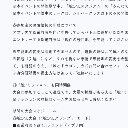
※本イベントの開催期間中、「腕ONEスタジアム」の「みんな
※本イベント開催中のリーグは、シルバークラス以下のみの開
◎参加者の位置情報の申請について
アプリ内で都道府県を自己申告してからバトルに参加いただき
エントリーする都道府県は「現在の居住地」を申請してくださ
※申請地の変更は原則できませんので、選択の際はお間違えの
※転居（引越し）など、やむを得ない事情で申請地の変更を希
て」を確認のうえ、「城とドラゴン」公式お問い合わせフォー
※身分証明書の提出方法は追ってご連絡いたします
◎「腕Pミッション」も同時開催
大会に参加することで達成でき、大量の報酬がもらえる「腕Pミ
※ミッションの詳細はゲーム内お知らせをご確認ください
以降の大会スケジュール
◎腕ONE大会（“腕ONEグランプリ”モード）
■都道府県予選 1stラウンド（アプリ内）