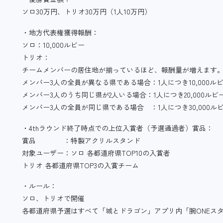
ソロ30万円、トリオ30万円（1人10万円）
・地方代表権獲得報酬：
ソロ：10,000ルビー
トリオ：
チームメンバーの居住地が揃っているほど、報酬量が増えます
メンバー3人の全員が異なる県である場合：1人につき10,000ル
メンバー3人のうち同じ県が2人いる場合：1人につき20,000ルビ
メンバー3人の全員が同じ県である場合 ：1人につき30,000ル
・4thラウンド終了時点での上位入賞者（予選通過者）賞品：
賞品 ：特製アクリルスタンド
対象ユーザー：ソロ 各都道府県TOP10の入賞者
トリオ 各都道府県TOP3の入賞チーム
・ルール：
ソロ、トリオで開催
各都道府県予選はすべて「城とドラゴン」アプリ内「腕ONEス