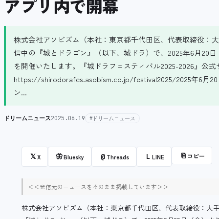
アプリ内で開幕
株式会社アソビズム（本社：東京都千代田区、代表取締役：大手智之）は
信中の『城とドラゴン』（以下、城ドラ）で、2025年6月20日（
を開催いたします。『城ドラフェスティバル2025-2026』公式
https://shirodorafes.asobism.co.jp/festival20
ン...
ドリームニュース
2025.06.19
#ドリームニュース
⎘
コピー
𝕏
🦋
@
L
X
Bluesky
Threads
LINE
＜＜発信元のニュースをそのまま掲載しています＞＞
株式会社アソビズム（本社：東京都千代田区、代表取締役：大手智之）は、