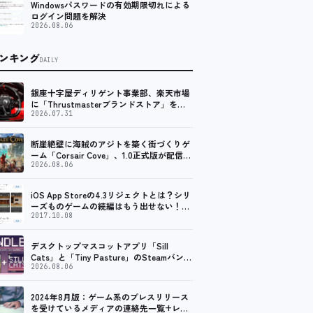
Windowsパスワードの有効期限切れによる
ログイン問題を解決
2026.08.06
ンキング
DAILY
銀座十字屋ディリゲント事業部、楽天市場
に「Thrustmasterブランドストア」をオ
ープン。記念キャンペーンでポイントアッ
2026.07.31
プ。 レーシング／フライトシム向けコント
ローラーを中心に、幅広くラインナップ
断崖絶壁に海賊のアジトを築く街づくりゲ
ーム「Corsair Cove」、1.0正式版が配信開
始！
2026.08.06
iOS App Storeの4.3リジェクトとは？シリ
ーズものゲームの続編はもう出せない！？
脱出ゲームで相次ぐリジェクト
2017.10.08
デスクトップマスコットアプリ「Sill
Cats」と「Tiny Pasture」のSteamバンド
ルセットが販売開始。通常価格より10%割
2026.08.06
引
2024年8月版：ゲーム系のプレスリリース
を受けているメディアの連絡先一覧+レビ