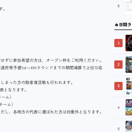
5
す。
🔥
日間ラ
1
定せずに参加希望の方は、オープン枠をご利用ください。
2
県予選1st～4thラウンドまでの期間通算で上位10名
てしまった方の敗者復活戦も行われます。
3
代表となります。
チーム）
（チーム）
4
ただし、各地方の代表に選ばれた方は対象外となります。
5