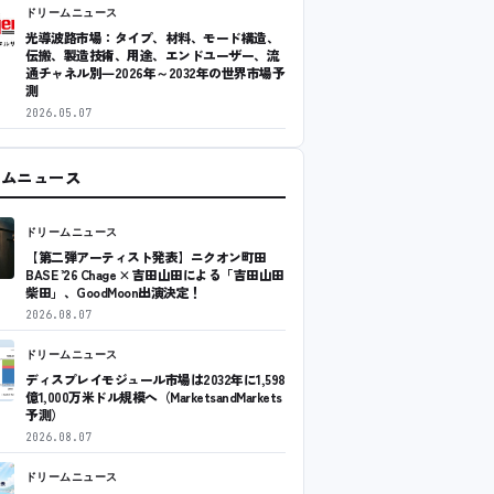
ドリームニュース
光導波路市場：タイプ、材料、モード構造、
伝搬、製造技術、用途、エンドユーザー、流
通チャネル別―2026年～2032年の世界市場予
測
2026.05.07
ームニュース
ドリームニュース
【第二弾アーティスト発表】ニクオン町田
BASE ’26 Chage × 吉田山田による「吉田山田
柴田」、GoodMoon出演決定！
2026.08.07
ドリームニュース
ディスプレイモジュール市場は2032年に1,598
億1,000万米ドル規模へ（MarketsandMarkets
予測）
2026.08.07
ドリームニュース