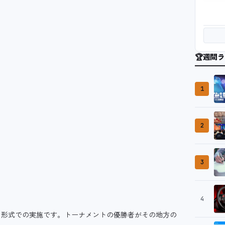
🏆
週間ラ
1
2
3
4
。
ント形式での実施です。トーナメントの優勝者がその地方の