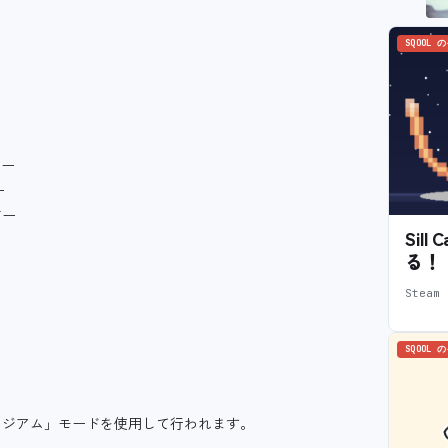
SQOOL 
。
ビー
ー
ビー
Sil
る！
Stea
SQOOL 
タジアム」モードを使用して行われます。