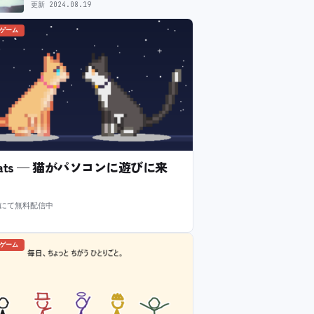
ュー依頼先一覧
更新 2024.08.19
のゲーム
l Cats — 猫がパソコンに遊びに来
m にて無料配信中
のゲーム