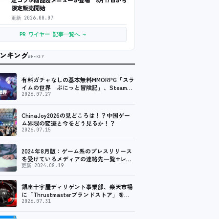
限定販売開始
更新
2026.08.07
PR ワイヤー 記事一覧へ →
ンキング
WEEKLY
有料ガチャなしの基本無料MMORPG「スラ
イムの世界 ぷにっと冒険記」、Steam向
けの無料体験版が8月末に配信決定
2026.07.27
ChinaJoy2026の見どころは！？中国ゲー
ム界隈の変遷と今をどう見るか！？
2026.07.15
2024年8月版：ゲーム系のプレスリリース
を受けているメディアの連絡先一覧+レビ
ュー依頼先一覧
更新 2024.08.19
銀座十字屋ディリゲント事業部、楽天市場
に「Thrustmasterブランドストア」をオ
ープン。記念キャンペーンでポイントアッ
2026.07.31
プ。 レーシング／フライトシム向けコント
ローラーを中心に、幅広くラインナップ