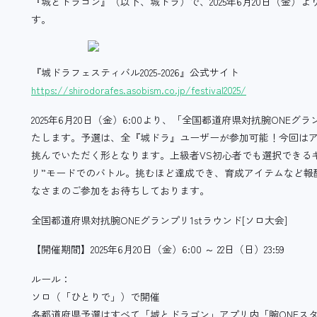
『城とドラゴン』（以下、城ドラ）で、2025年6月20日（金）より
す。
『城ドラフェスティバル2025-2026』公式サイト
https://shirodorafes.asobism.co.jp/festival2025/
2025年6月20日（金）6:00より、「全国都道府県対抗腕ONEグ
たします。予選は、全『城ドラ』ユーザーが参加可能！今回は
挑んでいただく形となります。上級者VS初心者でも選択できるキ
リ”モードでのバトル。挑むほど達成でき、育成アイテムなど報
なさまのご参加をお待ちしております。
全国都道府県対抗腕ONEグランプリ1stラウンド[ソロ大会]
【開催期間】2025年6月20日（金）6:00 ～ 22日（日）23:59
ルール：
ソロ（「ひとりで」）で開催
各都道府県予選はすべて「城とドラゴン」アプリ内「腕ONEス