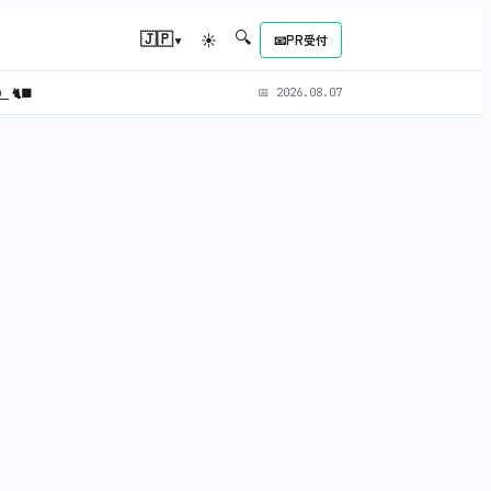
🔍
▾
🇯🇵
☀
📧
PR受付
L）
🐈‍⬛
📅
2026.08.07