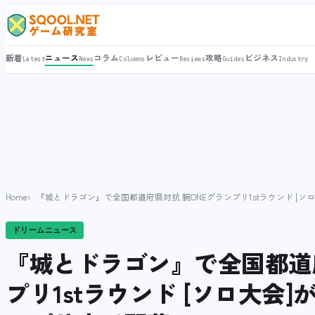
新着
ニュース
コラム
レビュー
攻略
ビジネス
Latest
News
Columns
Reviews
Guides
Industry
Home
『城とドラゴン』で全国都道府県対抗 腕ONEグランプリ1stラウンド [ソロ
ドリームニュース
『城とドラゴン』で全国都道府
プリ1stラウンド [ソロ大会]が