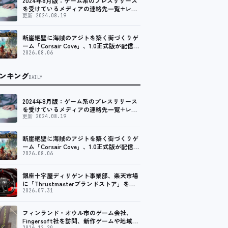
2024年8月版：ゲーム系のプレスリリース
を受けているメディアの連絡先一覧+レビ
ュー依頼先一覧
更新 2024.08.19
断崖絶壁に海賊のアジトを築く街づくりゲ
ーム「Corsair Cove」、1.0正式版が配信開
始！
2026.08.06
ンキング
DAILY
2024年8月版：ゲーム系のプレスリリース
を受けているメディアの連絡先一覧+レビ
ュー依頼先一覧
更新 2024.08.19
断崖絶壁に海賊のアジトを築く街づくりゲ
ーム「Corsair Cove」、1.0正式版が配信開
始！
2026.08.06
銀座十字屋ディリゲント事業部、楽天市場
に「Thrustmasterブランドストア」をオ
ープン。記念キャンペーンでポイントアッ
2026.07.31
プ。 レーシング／フライトシム向けコント
ローラーを中心に、幅広くラインナップ
フィンランド・オウル市のゲーム会社、
Fingersoft社を訪問、新作ゲームや地域貢
2016.12.20