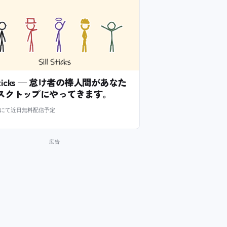
l Sticks — 怠け者の棒人間があなた
スクトップにやってきます。
m にて近日無料配信予定