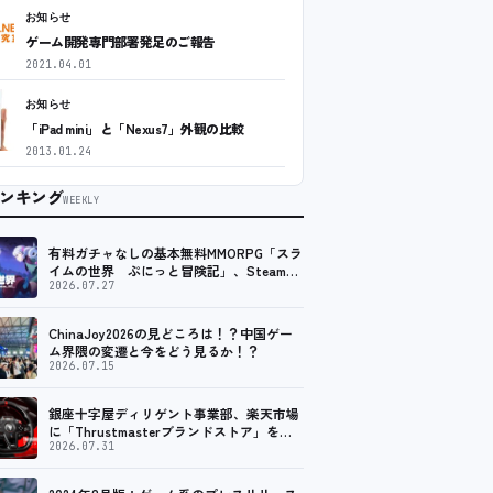
お知らせ
ゲーム開発専門部署発足のご報告
2021.04.01
お知らせ
「iPad mini」と「Nexus7」外観の比較
2013.01.24
ンキング
WEEKLY
有料ガチャなしの基本無料MMORPG「スラ
イムの世界 ぷにっと冒険記」、Steam向
けの無料体験版が8月末に配信決定
2026.07.27
ChinaJoy2026の見どころは！？中国ゲー
ム界隈の変遷と今をどう見るか！？
2026.07.15
銀座十字屋ディリゲント事業部、楽天市場
に「Thrustmasterブランドストア」をオ
ープン。記念キャンペーンでポイントアッ
2026.07.31
プ。 レーシング／フライトシム向けコント
ローラーを中心に、幅広くラインナップ