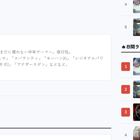
4
5
🔥
日間ラ
まだに慣れない中年ゲーマー。夜行性。
ヒロ」「スバラシティ」「モンハン2G」「レジオナルパワ
サガ2」「アナザーエデン」などなど。
1
2
3
4