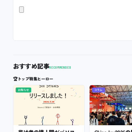
おすすめ記事
RECOMMENDED
🏆
トップ特集ヒーロー
お知らせ
コラム
怠け者の棒人間がパソコ
ChinaJoy202