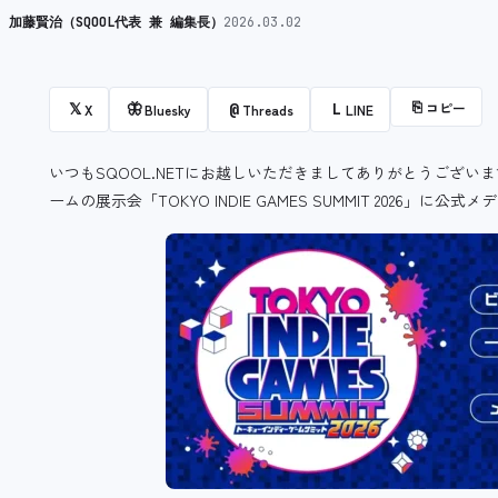
加藤賢治（SQOOL代表 兼 編集長）
2026.03.02
⎘
コピー
𝕏
🦋
@
L
X
Bluesky
Threads
LINE
いつもSQOOL.NETにお越しいただきましてありがとうございます
ームの展示会「TOKYO INDIE GAMES SUMMIT 2026