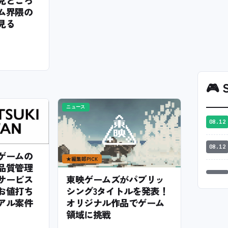
ム界隈の
見る
🎮
S
ニュース
08.12
08.12
ゲームの
★
編集部PICK
品質管理
サービス
東映ゲームズがパブリッ
お値打ち
シング3タイトルを発表！
アル案件
オリジナル作品でゲーム
領域に挑戦