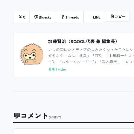
⎘
コピー
𝕏
🦋
@
L
X
Bluesky
Threads
LINE
加藤賢治（SQOOL代表 兼 編集長）
いつの間にかメディアの人みたくなったことにい
好きなゲームは「桃鉄」「FF5」「中年騎士ヤス
ー3」「スタークルーザー2」「鈴木爆発」「ロマ
著者Twitter
💬
コメント
COMMENTS