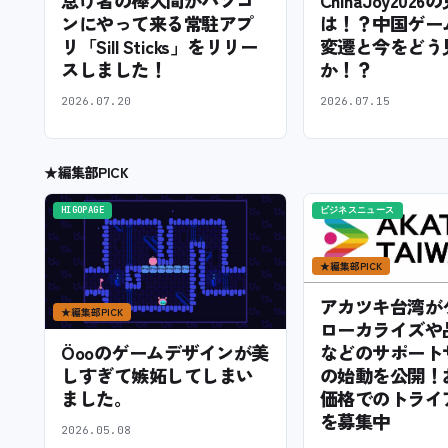
ンにやって来る常駐アプ
は！？中国ゲー
リ「Sill Sticks」をリリー
変遷と今をどう
スしました！
か！？
2026.07.20
2026.07.15
★
編集部PICK
HIGOPAGE
ビジネスニュース
★
編集部PICK
アカツキ台湾が
★
編集部PICK
ローカライズや
などのサポート
Öooのゲームデザインが美
の始動を公開！
しすぎて嫉妬してしまい
価格でのトライ
ました。
を募集中
2026.05.08