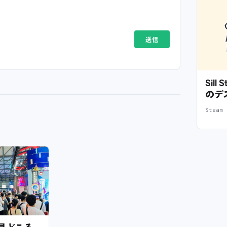
Sil
のデ
Stea
6の見どころ