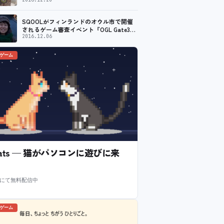
献について聞いてきました
SQOOLがフィンランドのオウル市で開催
されるゲーム審査イベント『OGL Gate3』
のメディアパートナーに！
2016.12.06
のゲーム
l Cats — 猫がパソコンに遊びに来
m にて無料配信中
のゲーム