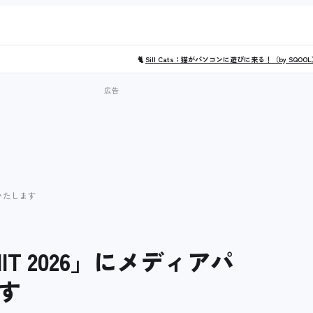
🐈
Sill Cats：猫がパソコンに遊びに来る！（by SQOO
加いたします
MMIT 2026」にメディアパ
す