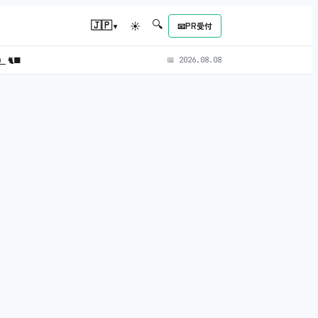
🔍
▾
🇯🇵
☀
📧
PR受付
L）
🐈‍⬛
📅
2026.08.08