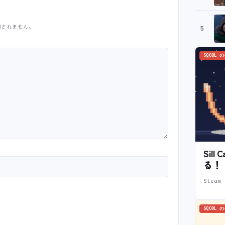
開されません。
5
SQOOL 
Sil
る！
Stea
SQOOL 