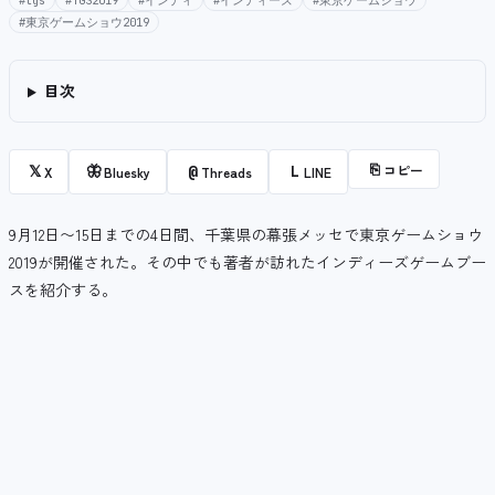
#tgs
#TGS2019
#インディ
#インディーズ
#東京ゲームショウ
#東京ゲームショウ2019
目次
⎘
コピー
𝕏
🦋
@
L
X
Bluesky
Threads
LINE
9月12日〜15日までの4日間、千葉県の幕張メッセで東京ゲームショウ
2019が開催された。その中でも著者が訪れたインディーズゲームブー
スを紹介する。