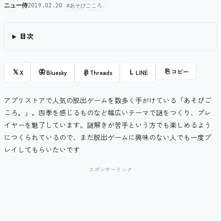
ニュー侍
2019.02.20
#あそびごころ
目次
⎘
コピー
𝕏
🦋
@
L
X
Bluesky
Threads
LINE
アプリストアで人気の脱出ゲームを数多く手がけている「あそびご
ころ。」。四季を感じるものなど幅広いテーマで謎をつくり、プレ
イヤーを魅了しています。謎解きが苦手という方でも楽しめるよう
につくられているので、まだ脱出ゲームに興味のない人でも一度プ
レイしてもらいたいです
スポンサーリンク