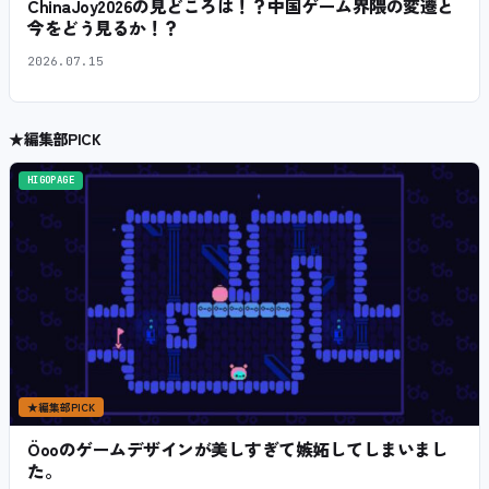
ChinaJoy2026の見どころは！？中国ゲーム界隈の変遷と
今をどう見るか！？
2026.07.15
★
編集部PICK
HIGOPAGE
★
編集部PICK
Öooのゲームデザインが美しすぎて嫉妬してしまいまし
た。