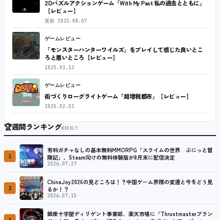
2Dパズルアクションゲーム「With My Past 私の過去とともに」
【レビュー】
更新
2025.08.07
ゲームレビュー
「モンスターハンターワイルズ」をプレイして感じた良いとこ
ろと悪いところ【レビュー】
2025.03.13
ゲームレビュー
街づくりローグライトゲーム「超増税都市」【レビュー】
2025.02.03
🏆
週間ランキング
WEEKLY
有料ガチャなしの基本無料MMORPG「スライムの世界 ぷにっと冒
1
険記」、Steam向けの無料体験版が8月末に配信決定
2026.07.27
ChinaJoy2026の見どころは！？中国ゲーム界隈の変遷と今をどう見
2
るか！？
2026.07.15
銀座十字屋ディリゲント事業部、楽天市場に「Thrustmasterブラン