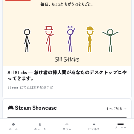
Sill Sticks — 怠け者の棒人間があなたのデスクトップにや
ってきます。
Steam にて近日無料配信予定
🎮
Steam Showcase
すべて見る →
Visual Novel Fest 2026（サンプル）
🏠
📰
✏️
💼
08.12
メニュー
応募受付中
ホーム
ニュース
コラム
ビジネス