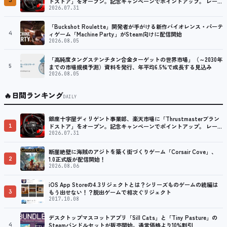
3
ドストア」をオープン。記念キャンペーンでポイントアップ。 レーシ
ング／フライトシム向けコントローラーを中心に、幅広くラインナッ
2026.07.31
プ
「Buckshot Roulette」開発者が手がける新作バイオレンス・パーテ
4
ィゲーム「Machine Party」がSteam向けに配信開始
2026.08.05
「高純度タングステンチタン合金ターゲットの世界市場」（～2030年
5
までの市場規模予測）資料を発行、年平均6.5%で成長する見込み
2026.08.05
🔥
日間ランキング
DAILY
銀座十字屋ディリゲント事業部、楽天市場に「Thrustmasterブラン
1
ドストア」をオープン。記念キャンペーンでポイントアップ。 レーシ
ング／フライトシム向けコントローラーを中心に、幅広くラインナッ
2026.07.31
プ
断崖絶壁に海賊のアジトを築く街づくりゲーム「Corsair Cove」、
2
1.0正式版が配信開始！
2026.08.06
iOS App Storeの4.3リジェクトとは？シリーズものゲームの続編は
3
もう出せない！？脱出ゲームで相次ぐリジェクト
2017.10.08
デスクトップマスコットアプリ「Sill Cats」と「Tiny Pasture」の
4
Steamバンドルセットが販売開始。通常価格より10%割引