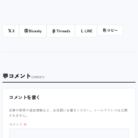
⎘
コピー
𝕏
🦋
@
L
X
Bluesky
Threads
LINE
💬
コメント
COMMENTS
コメントを書く
記事の感想や追加情報など、お気軽にお書きください。メールアドレスは公開
されません。
コメント
※