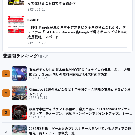
って儲けることはできるのか？
2024.02.13
PANGLE
【PR】Pangleが見るスマホアプリビジネスの今とこれから、ウ
ェビナー「TikTok For Business＆Pangleで導くゲームビジネスの
成長戦略」レポート
2021.02.27
🏆
週間ランキング
WEEKLY
有料ガチャなしの基本無料MMORPG「スライムの世界 ぷにっと冒
1
険記」、Steam向けの無料体験版が8月末に配信決定
2026.07.27
ChinaJoy2026の見どころは！？中国ゲーム界隈の変遷と今をどう見
2
るか！？
2026.07.15
銀座十字屋ディリゲント事業部、楽天市場に「Thrustmasterブラン
3
ドストア」をオープン。記念キャンペーンでポイントアップ。 レーシ
ング／フライトシム向けコントローラーを中心に、幅広くラインナッ
2026.07.31
プ
2024年8月版：ゲーム系のプレスリリースを受けているメディアの連
4
絡先一覧+レビュー依頼先一覧