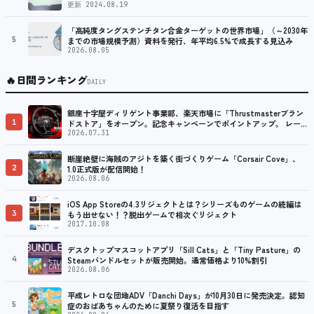
更新 2024.08.19
「高純度タングステンチタン合金ターゲットの世界市場」（～2030年
5
までの市場規模予測）資料を発行、年平均6.5%で成長する見込み
2026.08.05
🔥
日間ランキング
DAILY
銀座十字屋ディリゲント事業部、楽天市場に「Thrustmasterブラン
1
ドストア」をオープン。記念キャンペーンでポイントアップ。 レーシ
ング／フライトシム向けコントローラーを中心に、幅広くラインナッ
2026.07.31
プ
断崖絶壁に海賊のアジトを築く街づくりゲーム「Corsair Cove」、
2
1.0正式版が配信開始！
2026.08.06
iOS App Storeの4.3リジェクトとは？シリーズものゲームの続編は
3
もう出せない！？脱出ゲームで相次ぐリジェクト
2017.10.08
デスクトップマスコットアプリ「Sill Cats」と「Tiny Pasture」の
4
Steamバンドルセットが販売開始。通常価格より10%割引
2026.08.06
平成レトロな団地ADV「Danchi Days」が10月30日に発売決定。認知
5
症のおばあちゃんのために夏祭り復活を目指す