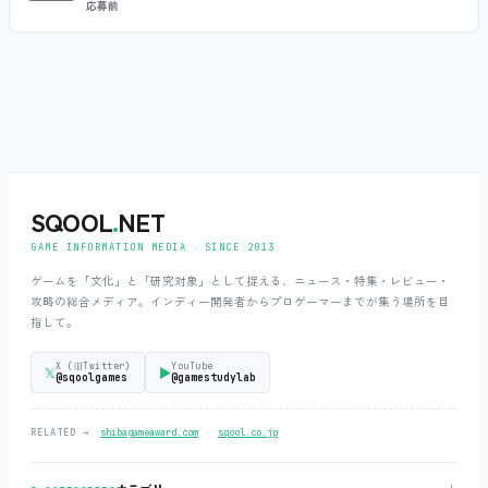
応募前
SQOOL
.
NET
GAME INFORMATION MEDIA ‧ SINCE 2013
ゲームを「文化」と「研究対象」として捉える、ニュース・特集・レビュー・
攻略の総合メディア。インディー開発者からプロゲーマーまでが集う場所を目
指して。
X (旧Twitter)
YouTube
𝕏
▶
@sqoolgames
@gamestudylab
‧
RELATED →
shibagameaward.com
sqool.co.jp