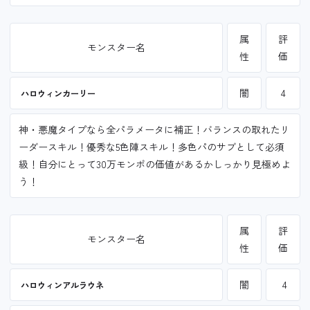
属
評
モンスター名
性
価
闇
4
ハロウィンカーリー
神・悪魔タイプなら全パラメータに補正！バランスの取れたリ
ーダースキル！優秀な5色陣スキル！多色パのサブとして必須
級！自分にとって30万モンポの価値があるかしっかり見極めよ
う！
属
評
モンスター名
性
価
闇
4
ハロウィンアルラウネ