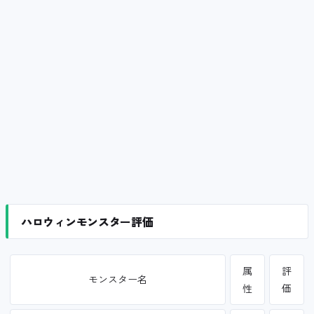
ハロウィンモンスター評価
属
評
モンスター名
性
価