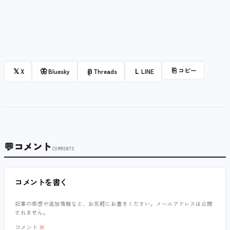
⎘
コピー
𝕏
🦋
@
L
X
Bluesky
Threads
LINE
💬
コメント
COMMENTS
コメントを書く
記事の感想や追加情報など、お気軽にお書きください。メールアドレスは公開
されません。
コメント
※