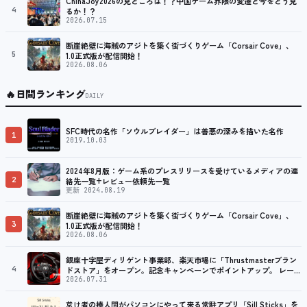
ChinaJoy2026の見どころは！？中国ゲーム界隈の変遷と今をどう見
4
るか！？
2026.07.15
断崖絶壁に海賊のアジトを築く街づくりゲーム「Corsair Cove」、
5
1.0正式版が配信開始！
2026.08.06
🔥
日間ランキング
DAILY
SFC時代の名作「ソウルブレイダー」は善悪の深みを描いた名作
1
2019.10.03
2024年8月版：ゲーム系のプレスリリースを受けているメディアの連
2
絡先一覧+レビュー依頼先一覧
更新 2024.08.19
断崖絶壁に海賊のアジトを築く街づくりゲーム「Corsair Cove」、
3
1.0正式版が配信開始！
2026.08.06
銀座十字屋ディリゲント事業部、楽天市場に「Thrustmasterブラン
4
ドストア」をオープン。記念キャンペーンでポイントアップ。 レーシ
ング／フライトシム向けコントローラーを中心に、幅広くラインナッ
2026.07.31
プ
怠け者の棒人間がパソコンにやって来る常駐アプリ「Sill Sticks」を