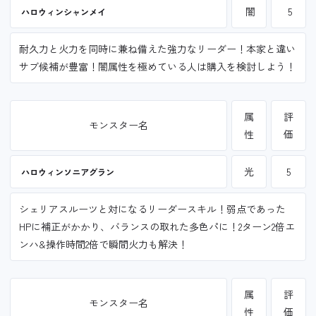
闇
5
ハロウィンシャンメイ
耐久力と火力を同時に兼ね備えた強力なリーダー！本家と違い
サブ候補が豊富！闇属性を極めている人は購入を検討しよう！
属
評
モンスター名
性
価
光
5
ハロウィンソニアグラン
シェリアスルーツと対になるリーダースキル！弱点であった
HPに補正がかかり、バランスの取れた多色パに！2ターン2倍エ
ンハ&操作時間2倍で瞬間火力も解決！
属
評
モンスター名
性
価