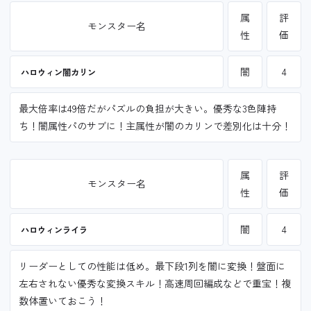
属
評
モンスター名
性
価
闇
4
ハロウィン闇カリン
最大倍率は49倍だがパズルの負担が大きい。優秀な3色陣持
ち！闇属性パのサブに！主属性が闇のカリンで差別化は十分！
属
評
モンスター名
性
価
闇
4
ハロウィンライラ
リーダーとしての性能は低め。最下段1列を闇に変換！盤面に
左右されない優秀な変換スキル！高速周回編成などで重宝！複
数体置いておこう！