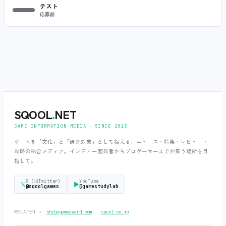
テスト
応募前
SQOOL
.
NET
GAME INFORMATION MEDIA ‧ SINCE 2013
ゲームを「文化」と「研究対象」として捉える、ニュース・特集・レビュー・
攻略の総合メディア。インディー開発者からプロゲーマーまでが集う場所を目
指して。
X (旧Twitter)
YouTube
𝕏
▶
@sqoolgames
@gamestudylab
‧
RELATED →
shibagameaward.com
sqool.co.jp