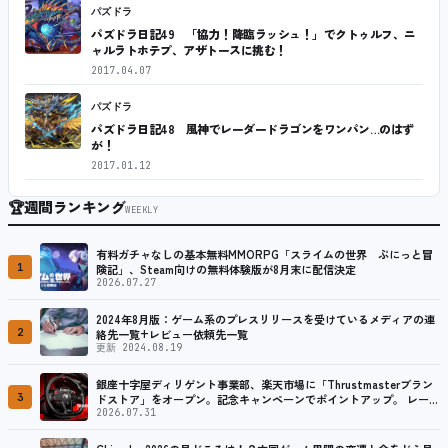
パズドラ
パズドラ日記49 「協力！降臨ラッシュ！」でクトゥルフ、ニ
ャルラトホテプ、アザトースに挑む！
2017.04.07
パズドラ
パズドラ日記48 風神でレーダードラゴンをワンパン…のはず
が！
2017.01.12
🏆
週間ランキング
WEEKLY
有料ガチャなしの基本無料MMORPG「スライムの世界 ぷにっと冒
1
険記」、Steam向けの無料体験版が8月末に配信決定
2026.07.27
2024年8月版：ゲーム系のプレスリリースを受けているメディアの連
2
絡先一覧+レビュー依頼先一覧
更新 2024.08.19
銀座十字屋ディリゲント事業部、楽天市場に「Thrustmasterブラン
3
ドストア」をオープン。記念キャンペーンでポイントアップ。 レーシ
ング／フライトシム向けコントローラーを中心に、幅広くラインナッ
2026.07.31
プ