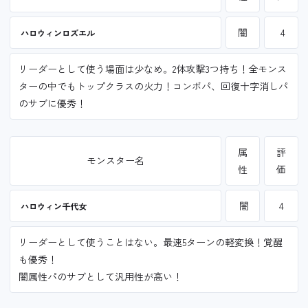
闇
4
ハロウィンロズエル
リーダーとして使う場面は少なめ。2体攻撃3つ持ち！全モンス
ターの中でもトップクラスの火力！コンボパ、回復十字消しパ
のサブに優秀！
属
評
モンスター名
性
価
闇
4
ハロウィン千代女
リーダーとして使うことはない。最速5ターンの軽変換！覚醒
も優秀！
闇属性パのサブとして汎用性が高い！