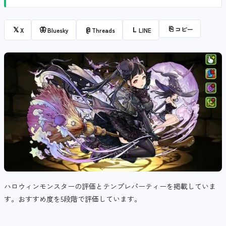
⎘
コピー
𝕏
🦋
@
L
X
Bluesky
Threads
LINE
ハロウィンモンスターの評価とテンプレパーティーを掲載していま
す。おすすめ度を5段階で評価しています。