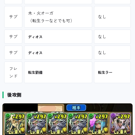
木・火オーガ
サブ
なし
（転生ラーなどでも可）
サブ
なし
ディオス
サブ
なし
ディオス
フレ
転生劉備
転生ラー
ンド
後攻側