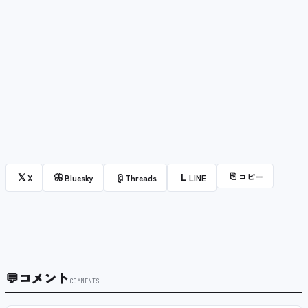
⎘
コピー
𝕏
🦋
@
L
X
Bluesky
Threads
LINE
💬
コメント
COMMENTS