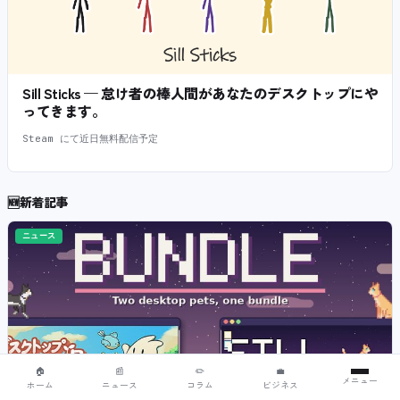
Sill Sticks — 怠け者の棒人間があなたのデスクトップにや
ってきます。
Steam にて近日無料配信予定
🆕
新着記事
ニュース
🏠
📰
✏️
💼
メニュー
ホーム
ニュース
コラム
ビジネス