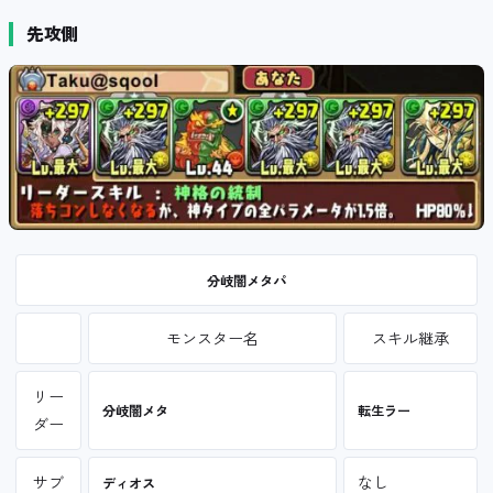
先攻側
分岐闇メタパ
モンスター名
スキル継承
リー
分岐闇メタ
転生ラー
ダー
サブ
なし
ディオス