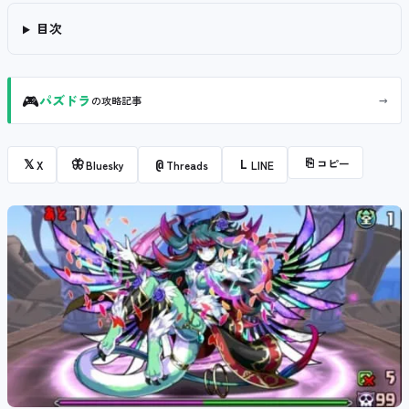
目次
🎮
→
パズドラ
の攻略記事
⎘
コピー
𝕏
🦋
@
L
X
Bluesky
Threads
LINE