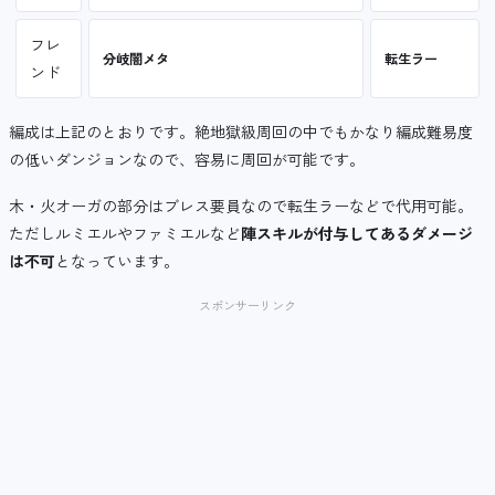
フレ
分岐闇メタ
転生ラー
ンド
編成は上記のとおりです。絶地獄級周回の中でもかなり編成難易度
の低いダンジョンなので、容易に周回が可能です。
木・火オーガの部分はブレス要員なので転生ラーなどで代用可能。
ただしルミエルやファミエルなど
陣スキルが付与してあるダメージ
は不可
となっています。
スポンサーリンク