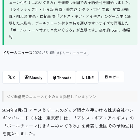
ェーン付きミニぬいぐるみ』を発表し全国での予約受付を開始しました。
【ラインナップ】・比良坂 夜露・兼志谷 シタラ・百科 文嘉・紺堂 地衛
理・州天頃 椎奈・仁紀藤 奏『アリス・ギア・アイギス』のゲーム中に登
場した人形を、ボールチェーン付きの持ち運びやすいサイズで再現した
「ボールチェーン付きミニぬいぐるみ」が登場です。高さ約15cm、横幅
約...
ドリームニュース
2024.08.05
#ドリームニュース
⎘
コピー
𝕏
🦋
@
L
X
Bluesky
Threads
LINE
＜＜発信元のニュースをそのまま掲載しています＞＞
2024年8月2日 アニメ＆ゲームのグッズ販売を手がける株式会社ペン
ギンパレード（本社：東京都）は、「アリス・ギア・アイギス」の
『ボールチェーン付きミニぬいぐるみ』を発表し全国での予約受付
を開始しました。