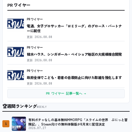
PR ワイヤー
PRワイヤー
電通、女子プロサッカー「ＷＥリーグ」のグロース・パートナ
ーに就任
更新
2026.08.08
PRワイヤー
積水ハウス、シンガポール・ベイショア地区の大規模複合開発
更新
2026.08.08
PRワイヤー
政府全体でこども・若者の自殺防止に向けた取組を強化します
更新
2026.08.08
PR ワイヤー 記事一覧へ →
🏆
週間ランキング
WEEKLY
有料ガチャなしの基本無料MMORPG「スライムの世界 ぷにっと冒
1
険記」、Steam向けの無料体験版が8月末に配信決定
2026.07.27