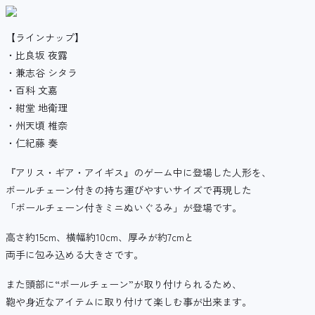
【ラインナップ】
・比良坂 夜露
・兼志谷 シタラ
・百科 文嘉
・紺堂 地衛理
・州天頃 椎奈
・仁紀藤 奏
『アリス・ギア・アイギス』のゲーム中に登場した人形を、
ボールチェーン付きの持ち運びやすいサイズで再現した
「ボールチェーン付きミニぬいぐるみ」が登場です。
高さ約15cm、横幅約10cm、厚みが約7cmと
両手に包み込める大きさです。
また頭部に“ボールチェーン”が取り付けられるため、
鞄や身近なアイテムに取り付けて楽しむ事が出来ます。