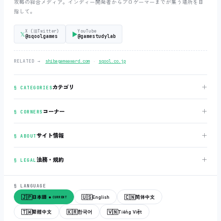
攻略の総合メディア。インディー開発者からプロゲーマーまでが集う場所を目
指して。
X (旧Twitter)
YouTube
𝕏
▶
@sqoolgames
@gamestudylab
‧
RELATED →
shibagameaward.com
sqool.co.jp
＋
カテゴリ
§ CATEGORIES
＋
コーナー
§ CORNERS
＋
サイト情報
§ ABOUT
＋
法務・規約
§ LEGAL
§ LANGUAGE
🇯🇵
🇺🇸
🇨🇳
日本語
English
简体中文
● CURRENT
🇹🇼
🇰🇷
🇻🇳
繁體中文
한국어
Tiếng Việt