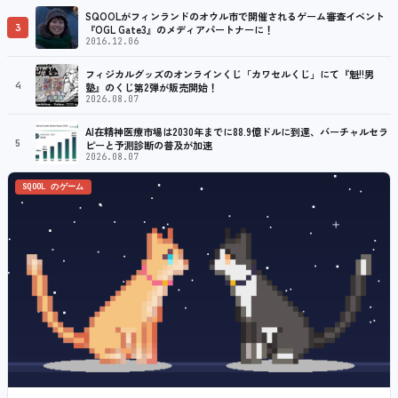
SQOOLがフィンランドのオウル市で開催されるゲーム審査イベント
3
『OGL Gate3』のメディアパートナーに！
2016.12.06
フィジカルグッズのオンラインくじ「カワセルくじ」にて『魁!!男
4
塾』のくじ第2弾が販売開始！
2026.08.07
AI在精神医療市場は2030年までに88.9億ドルに到達、バーチャルセラ
5
ピーと予測診断の普及が加速
2026.08.07
SQOOL のゲーム