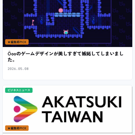
★
編集部PICK
Öooのゲームデザインが美しすぎて嫉妬してしまいまし
た。
2026.05.08
ビジネスニュース
★
編集部PICK