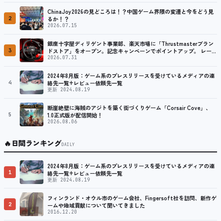
ChinaJoy2026の見どころは！？中国ゲーム界隈の変遷と今をどう見
2
るか！？
2026.07.15
銀座十字屋ディリゲント事業部、楽天市場に「Thrustmasterブラン
3
ドストア」をオープン。記念キャンペーンでポイントアップ。 レーシ
ング／フライトシム向けコントローラーを中心に、幅広くラインナッ
2026.07.31
プ
2024年8月版：ゲーム系のプレスリリースを受けているメディアの連
4
絡先一覧+レビュー依頼先一覧
更新 2024.08.19
断崖絶壁に海賊のアジトを築く街づくりゲーム「Corsair Cove」、
5
1.0正式版が配信開始！
2026.08.06
🔥
日間ランキング
DAILY
2024年8月版：ゲーム系のプレスリリースを受けているメディアの連
1
絡先一覧+レビュー依頼先一覧
更新 2024.08.19
フィンランド・オウル市のゲーム会社、Fingersoft社を訪問、新作ゲ
2
ームや地域貢献について聞いてきました
2016.12.20