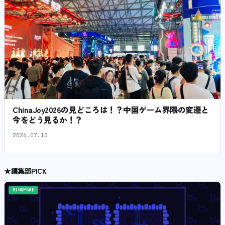
ChinaJoy2026の見どころは！？中国ゲーム界隈の変遷と
今をどう見るか！？
2026.07.15
★
編集部PICK
HIGOPAGE