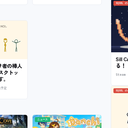
SQOOL 
Sil
る！
— 怠け者の棒人
スクトッ
Stea
す。
信予定
SQOOL 
ニュース