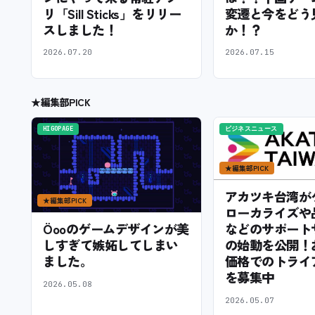
リ「Sill Sticks」をリリー
変遷と今をどう
スしました！
か！？
2026.07.20
2026.07.15
★
編集部PICK
HIGOPAGE
ビジネスニュース
★
編集部PICK
アカツキ台湾が
★
編集部PICK
ローカライズや
などのサポート
Öooのゲームデザインが美
の始動を公開！
しすぎて嫉妬してしまい
価格でのトライ
ました。
を募集中
2026.05.08
2026.05.07