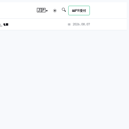
🔍
▾
🇯🇵
☀
📧
PR受付
L）
🐈‍⬛
📅
2026.08.07