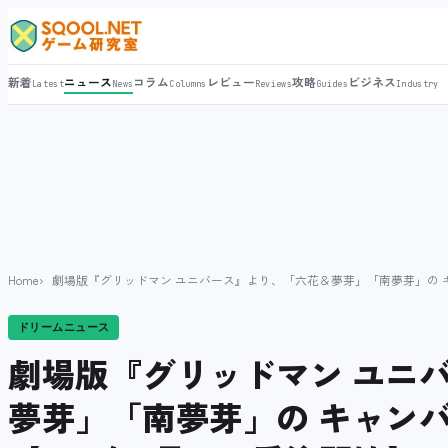
新着
ニュース
コラム
レビュー
攻略
ビジネス
Latest
News
Columns
Reviews
Guides
Industry
Home
劇場版『グリッドマン ユニバース』より、「六花＆夢芽」「南夢芽」の キャ
ドリームニュース
劇場版『グリッドマン ユニ
夢芽」「南夢芽」の キャン