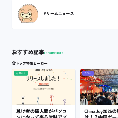
ドリームニュース
おすすめ記事
RECOMMENDED
🏆
トップ特集ヒーロー
お知らせ
コラム
怠け者の棒人間がパソコ
ChinaJoy202
ンにやって来る常駐アプ
は！？中国ゲー