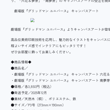
り、「六花＆夢芽」「南夢芽」の キャンバスアートの受注を開
劇場版『グリッドマン ユニバース』 キャンバスアート
劇場版『グリッドマン ユニバース』よりキャンバスアートが登
高品位美術印刷技術を応用し、魅力的なイラストをキャンバス
程よいサイズ感でインテリアにもピッタリです！
ぜひお部屋に飾ってお楽しみください。
◆商品情報◆
●商品名／
・劇場版『グリッドマン ユニバース』 キャンバスアート 六花
・劇場版『グリッドマン ユニバース』 キャンバスアート 南夢芽
●価格／各3,850円（税込）
●発送予定／2025年12月
●素材／天然木（桐）、ポリエステル、鉄
●サイズ／P3号（273mm×190mm）