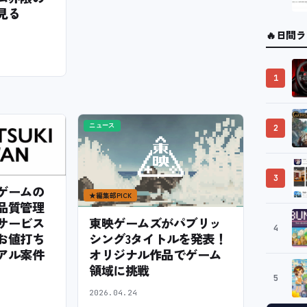
見る
🔥
日間ラ
1
ニュース
2
3
ゲームの
★
編集部PICK
品質管理
サービス
東映ゲームズがパブリッ
4
お値打ち
シング3タイトルを発表！
アル案件
オリジナル作品でゲーム
領域に挑戦
5
2026.04.24