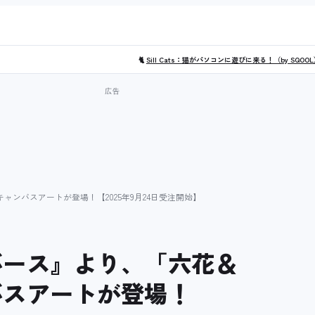
🐈
Sill Cats：猫がパソコンに遊びに来る！（by SQOO
ンバスアートが登場！【2025年9月24日受注開始】
バース』より、「六花＆
バスアートが登場！