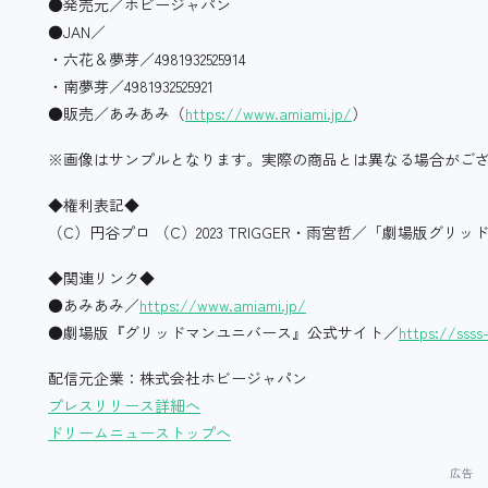
●発売元／ホビージャパン
●JAN／
・六花＆夢芽／4981932525914
・南夢芽／4981932525921
●販売／あみあみ（
https://www.amiami.jp/
）
※画像はサンプルとなります。実際の商品とは異なる場合がご
◆権利表記◆
（C）円谷プロ （C）2023 TRIGGER・雨宮哲／「劇場版グ
◆関連リンク◆
●あみあみ／
https://www.amiami.jp/
●劇場版『グリッドマンユニバース』公式サイト／
https://ssss
配信元企業：株式会社ホビージャパン
プレスリリース詳細へ
ドリームニューストップへ