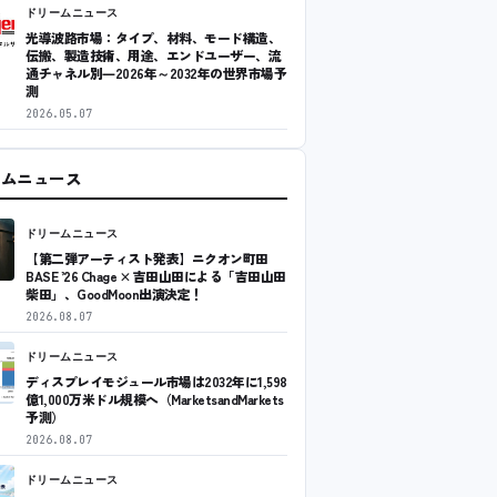
ドリームニュース
光導波路市場：タイプ、材料、モード構造、
伝搬、製造技術、用途、エンドユーザー、流
通チャネル別―2026年～2032年の世界市場予
測
2026.05.07
ームニュース
ドリームニュース
【第二弾アーティスト発表】ニクオン町田
BASE ’26 Chage × 吉田山田による「吉田山田
柴田」、GoodMoon出演決定！
2026.08.07
ドリームニュース
ディスプレイモジュール市場は2032年に1,598
億1,000万米ドル規模へ（MarketsandMarkets
予測）
2026.08.07
ドリームニュース