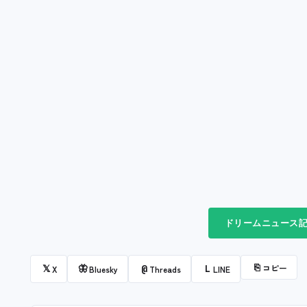
ドリームニュース記
⎘
コピー
𝕏
🦋
@
L
X
Bluesky
Threads
LINE