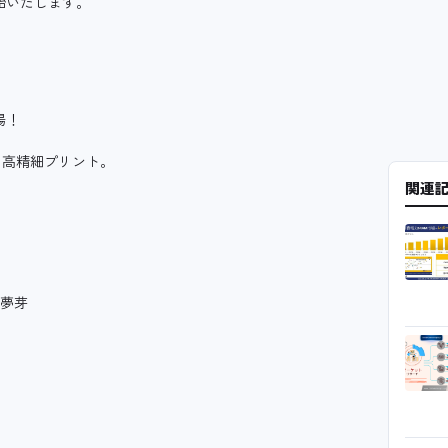
始いたします。
場！
に高精細プリント。
関連
＆夢芽