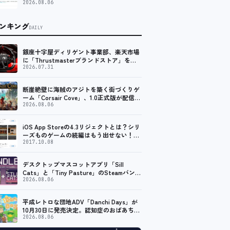
2026.08.06
ンキング
DAILY
銀座十字屋ディリゲント事業部、楽天市場
に「Thrustmasterブランドストア」をオ
ープン。記念キャンペーンでポイントアッ
2026.07.31
プ。 レーシング／フライトシム向けコント
ローラーを中心に、幅広くラインナップ
断崖絶壁に海賊のアジトを築く街づくりゲ
ーム「Corsair Cove」、1.0正式版が配信開
始！
2026.08.06
iOS App Storeの4.3リジェクトとは？シリ
ーズものゲームの続編はもう出せない！？
脱出ゲームで相次ぐリジェクト
2017.10.08
デスクトップマスコットアプリ「Sill
Cats」と「Tiny Pasture」のSteamバンド
ルセットが販売開始。通常価格より10%割
2026.08.06
引
平成レトロな団地ADV「Danchi Days」が
10月30日に発売決定。認知症のおばあちゃ
んのために夏祭り復活を目指す
2026.08.06