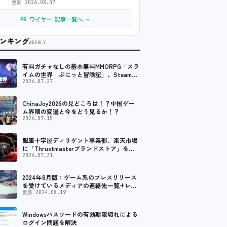
更新
2026.08.07
PR ワイヤー 記事一覧へ →
ンキング
WEEKLY
有料ガチャなしの基本無料MMORPG「スラ
イムの世界 ぷにっと冒険記」、Steam向
けの無料体験版が8月末に配信決定
2026.07.27
ChinaJoy2026の見どころは！？中国ゲー
ム界隈の変遷と今をどう見るか！？
2026.07.15
銀座十字屋ディリゲント事業部、楽天市場
に「Thrustmasterブランドストア」をオ
ープン。記念キャンペーンでポイントアッ
2026.07.31
プ。 レーシング／フライトシム向けコント
ローラーを中心に、幅広くラインナップ
2024年8月版：ゲーム系のプレスリリース
を受けているメディアの連絡先一覧+レビ
ュー依頼先一覧
更新 2024.08.19
Windowsパスワードの有効期限切れによる
ログイン問題を解決