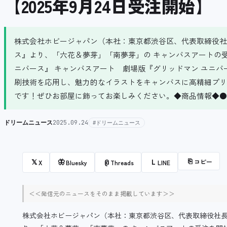
【2025年9月24日受注開始】
株式会社ホビージャパン（本社：東京都渋谷区、代表取締役社
ス』より、「六花＆夢芽」「南夢芽」の キャンバスアートの
ニバース』 キャンバスアート 劇場版『グリッドマン ユニ
刷技術を応用し、魅力的なイラストをキャンバスに高精細プリ
です！ぜひお部屋に飾ってお楽しみください。◆商品情報◆●商
ドリームニュース
2025.09.24
#ドリームニュース
⎘
コピー
𝕏
🦋
@
L
X
Bluesky
Threads
LINE
＜＜発信元のニュースをそのまま掲載しています＞＞
株式会社ホビージャパン（本社：東京都渋谷区、代表取締役社長