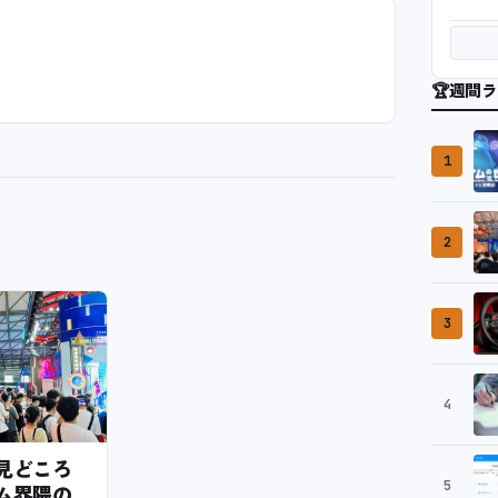
🏆
週間ラ
1
2
3
4
6の見どころ
5
ム界隈の