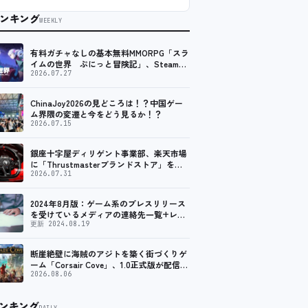
ンキング
WEEKLY
有料ガチャなしの基本無料MMORPG「スラ
イムの世界 ぷにっと冒険記」、Steam向
けの無料体験版が8月末に配信決定
2026.07.27
ChinaJoy2026の見どころは！？中国ゲー
ム界隈の変遷と今をどう見るか！？
2026.07.15
銀座十字屋ディリゲント事業部、楽天市場
に「Thrustmasterブランドストア」をオ
ープン。記念キャンペーンでポイントアッ
2026.07.31
プ。 レーシング／フライトシム向けコント
ローラーを中心に、幅広くラインナップ
2024年8月版：ゲーム系のプレスリリース
を受けているメディアの連絡先一覧+レビ
ュー依頼先一覧
更新 2024.08.19
断崖絶壁に海賊のアジトを築く街づくりゲ
ーム「Corsair Cove」、1.0正式版が配信開
始！
2026.08.06
ンキング
DAILY