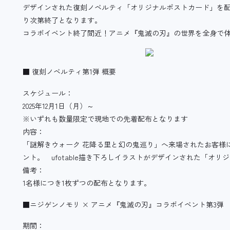
デザインされた復刻ノベルティ「オリジナルポストカード」を配
り次第終了となります。
コラボイベント終了間近！アニメ『鬼滅の刃』の世界を全身で
■ 復刻ノベルティ第1弾 概要
スケジュール：
2025年12月1日（月）～
※いずれも数量限定で現地での先着配布となります
内容：
「謎解きウォーク 花降る里と幻の鬼巡り」へ来場されたお客様
ント。 ufotable描き下ろしイラストがデザインされた「オ
備考：
1名様につき1枚ずつの配布となります。
■ニジゲンノモリ × アニメ『鬼滅の刃』コラボイベント第3弾
期間：