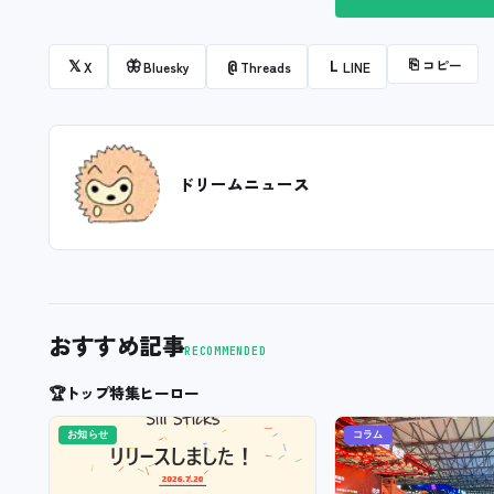
⎘
コピー
𝕏
🦋
@
L
X
Bluesky
Threads
LINE
ドリームニュース
おすすめ記事
RECOMMENDED
🏆
トップ特集ヒーロー
お知らせ
コラム