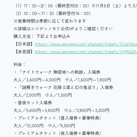
（1）17：30～22：00（最終受付20：30）※11月8日（土）より
（2）10：00～17：30（最終受付16：00）
※営業時間は季節に応じて変わります
※詳細はニジゲンノモリ公式HPよりご確認ください
購入方法： 下記よりお申込み
【日本語】
https://www.asoview.com/channel/tickets/7cJq7Xo
【多言語】
https://www.asoview.com/channel/tickets/VyMQZ
料金：
・「ナイトウォーク 無限城への軌跡」入場券
大人／3,600円～4,000円 小人／1,600円～1,900円
・「謎解きウォーク 花降る里と幻の鬼巡り」入場券
大人／2,000円 小人／1,500円
・昼夜セット入場券
大人／5,400円～5,800円 小人／2,900円～3,200円
・プレミアムチケット（昼入場券＋豪華特典）
大人／10,000円 小人／9,500円
・プレミアムチケット（夜入場券＋豪華特典）