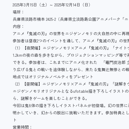
2025年3月15日（土）～ 2025年12月14日（日）
場所：
兵庫県淡路市楠本 2425-2（兵庫県立淡路島公園アニメパーク「
内容：
アニメ『鬼滅の刃』の世界をニジゲンノモリの大自然の中に再
参加者は昼夜2つのイベントを通して、アニメ『鬼滅の刃』の世
（1）【夜開催】ニジゲンノモリ×アニメ『鬼滅の刃』「ナイト
1.2kmの夜の森を歩きながら、プロジェクションマッピング等
できる。参加者は、これまでにアニメ化された 「竈門炭治郎 
り広げる鬼との戦いを追体験しながら、来たる鬼舞辻無惨との
地点ではオリジナルノベルティをプレゼント
（2）【昼開催】ニジゲンノモリ×アニメ『鬼滅の刃』「謎解き
ニジゲンノモリオリジナルとなるufotable描き下ろしイラス
ら、謎解きゲームを楽しむことができる。
今回は鬼8体の描き下ろしイラストパネルが初登場。幻の世界に
明かしていき、幻からの脱出に挑戦いただきます。参加特典と
ト
営業時間：