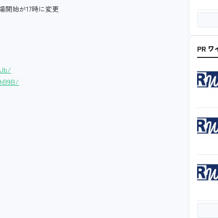
入場開始が17時に変更
PR 
xJb/
AhB9B/