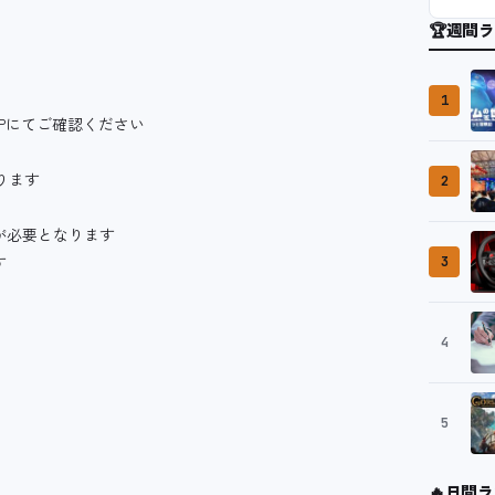
🏆
週間ラ
1
Pにてご確認ください
ります
2
が必要となります
す
3
4
5
🔥
日間ラ