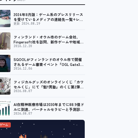
2024年8月版：ゲーム系のプレスリリース
を受けているメディアの連絡先一覧+レビ
ュー依頼先一覧
更新 2024.08.19
フィンランド・オウル市のゲーム会社、
Fingersoft社を訪問、新作ゲームや地域貢
献について聞いてきました
2016.12.20
SQOOLがフィンランドのオウル市で開催
されるゲーム審査イベント『OGL Gate3』
のメディアパートナーに！
2016.12.06
フィジカルグッズのオンラインくじ「カワ
セルくじ」にて『魁!!男塾』のくじ第2弾が
販売開始！
2026.08.07
AI在精神医療市場は2030年までに88.9億ド
ルに到達、バーチャルセラピーと予測診断
の普及が加速
2026.08.07
のゲーム