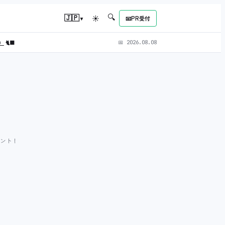
🔍
▾
🇯🇵
☀
📧
PR受付
L）
🐈‍⬛
📅
2026.08.08
ゼント！