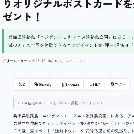
りオリジナルポストカードを
ゼント！
兵庫県淡路島「ニジゲンノモリ アニメ淡路島公園」にある、
滅の刃』の世界を体験できるコラボイベント第3弾を3月15日（土
ドリームニュース
2025.11.04
#ドリームニュース
⎘
コピー
𝕏
🦋
@
L
X
Bluesky
Threads
LINE
＜＜発信元のニュースをそのまま掲載しています＞＞
兵庫県淡路島「ニジゲンノモリ アニメ淡路島公園」にある、ア
の世界を体験できるコラボイベント第3弾を3月15日（土）～12
この度、昼イベント「謎解きウォーク 花降る里と幻の鬼巡り」にご