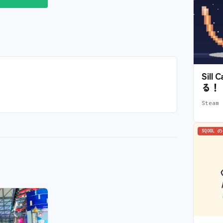
Sil
る！
Stea
SQOOL 