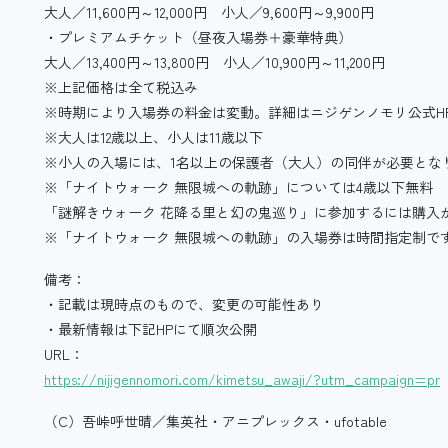
大人／11,600円～12,000円 小人／9,600円～9,900円
・プレミアムチケット（昼夜入場券＋豪華特典）
大人／13,400円～13,800円 小人／10,900円～11,200円
※上記価格は全て税込み
※時期により入場券の料金は変動。詳細はニジゲンノモリ公式H
※大人は12歳以上、小人は11歳以下
※小人の入場には、1名以上の保護者（大人）の同伴が必要とな
※「ナイトウォーク 無限城への軌跡」については4歳以下無料
「謎解きウォーク 花降る里と幻の鬼巡り」に参加するには購入
※「ナイトウォーク 無限城への軌跡」の入場券は時間指定制で
備考：
・記載は現時点のもので、変更の可能性あり
・最新情報は下記HPにて順次公開
URL：
https://nijigennomori.com/kimetsu_awaji/?utm_campaign=pr
（C）吾峠呼世晴／集英社・アニプレックス・ufotable