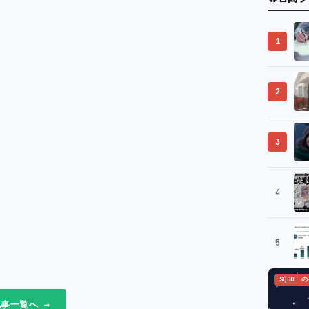
1
2
3
4
5
SQOOL 
事一覧へ →