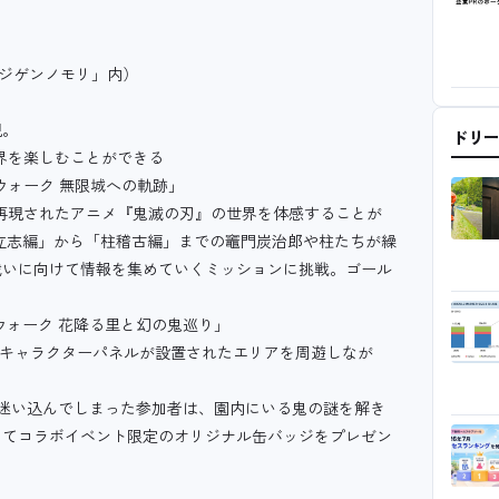
ニジゲンノモリ」内）
現。
ドリ
界を楽しむことができる
ウォーク 無限城への軌跡」
で再現されたアニメ『鬼滅の刃』の世界を体感することが
立志編」から「柱稽古編」までの竈門炭治郎や柱たちが繰
戦いに向けて情報を集めていくミッションに挑戦。ゴール
ウォーク 花降る里と幻の鬼巡り」
トのキャラクターパネルが設置されたエリアを周遊しなが
迷い込んでしまった参加者は、園内にいる鬼の謎を解き
してコラボイベント限定のオリジナル缶バッジをプレゼン