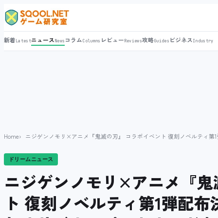
新着
ニュース
コラム
レビュー
攻略
ビジネス
Latest
News
Columns
Reviews
Guides
Industry
Home
ニジゲンノモリ×アニメ『鬼滅の刃』 コラボイベント 復刻ノベルティ第1
ドリームニュース
ニジゲンノモリ×アニメ『鬼
ト 復刻ノベルティ第1弾配布決