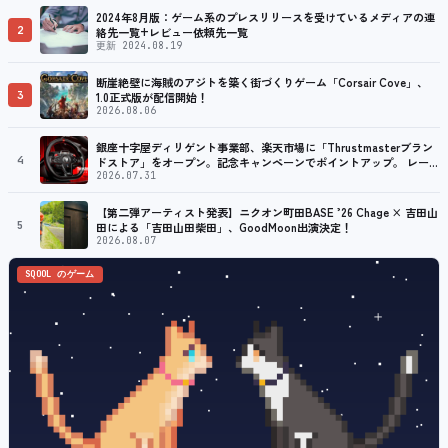
2024年8月版：ゲーム系のプレスリリースを受けているメディアの連
2
絡先一覧+レビュー依頼先一覧
更新 2024.08.19
断崖絶壁に海賊のアジトを築く街づくりゲーム「Corsair Cove」、
3
1.0正式版が配信開始！
2026.08.06
銀座十字屋ディリゲント事業部、楽天市場に「Thrustmasterブラン
4
ドストア」をオープン。記念キャンペーンでポイントアップ。 レーシ
ング／フライトシム向けコントローラーを中心に、幅広くラインナッ
2026.07.31
プ
【第二弾アーティスト発表】ニクオン町田BASE ’26 Chage × 吉田山
5
田による「吉田山田柴田」、GoodMoon出演決定！
2026.08.07
SQOOL のゲーム