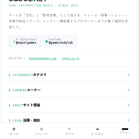
GAME INFORMATION MEDIA ‧ SINCE 2013
ゲームを「文化」と「研究対象」として捉える、ニュース・特集・レビュー・
攻略の総合メディア。インディー開発者からプロゲーマーまでが集う場所を目
指して。
X (旧Twitter)
YouTube
𝕏
▶
@sqoolgames
@gamestudylab
‧
RELATED →
shibagameaward.com
sqool.co.jp
＋
カテゴリ
§ CATEGORIES
＋
コーナー
§ CORNERS
＋
サイト情報
§ ABOUT
＋
法務・規約
§ LEGAL
🏠
📰
✏️
💼
メニュー
ホーム
ニュース
コラム
ビジネス
§ LANGUAGE