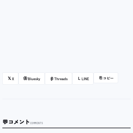
⎘
コピー
𝕏
🦋
@
L
X
Bluesky
Threads
LINE
💬
コメント
COMMENTS