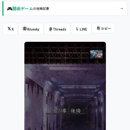
🎮
→
脱出ゲーム
の攻略記事
⎘
コピー
𝕏
🦋
@
L
X
Bluesky
Threads
LINE