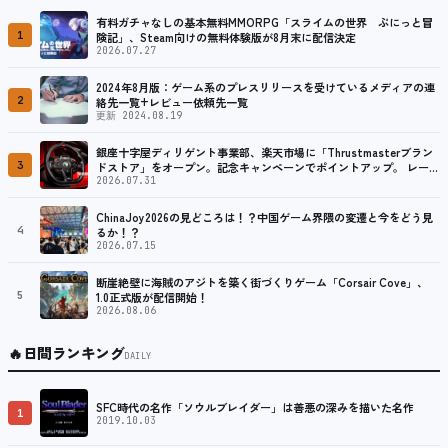
有料ガチャなしの基本無料MMORPG「スライムの世界 ぷにっと冒
1
険記」、Steam向けの無料体験版が8月末に配信決定
2026.07.27
2024年8月版：ゲーム系のプレスリリースを受けているメディアの連
2
絡先一覧+レビュー依頼先一覧
更新 2024.08.19
銀座十字屋ディリゲント事業部、楽天市場に「Thrustmasterブラン
3
ドストア」をオープン。記念キャンペーンでポイントアップ。 レーシ
ング／フライトシム向けコントローラーを中心に、幅広くラインナッ
2026.07.31
プ
ChinaJoy2026の見どころは！？中国ゲーム界隈の変遷と今をどう見
4
るか！？
2026.07.15
断崖絶壁に海賊のアジトを築く街づくりゲーム「Corsair Cove」、
5
1.0正式版が配信開始！
2026.08.06
🔥
日間ランキング
DAILY
SFC時代の名作「ソウルブレイダー」は善悪の深みを描いた名作
1
2019.10.03