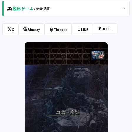
🎮
→
脱出ゲーム
の攻略記事
⎘
コピー
𝕏
🦋
@
L
X
Bluesky
Threads
LINE