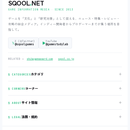
SQOOL
.
NET
GAME INFORMATION MEDIA ‧ SINCE 2013
ゲームを「文化」と「研究対象」として捉える、ニュース・特集・レビュー・
攻略の総合メディア。インディー開発者からプロゲーマーまでが集う場所を目
指して。
X (旧Twitter)
YouTube
𝕏
▶
@sqoolgames
@gamestudylab
‧
RELATED →
shibagameaward.com
sqool.co.jp
＋
カテゴリ
§ CATEGORIES
＋
コーナー
§ CORNERS
＋
サイト情報
§ ABOUT
＋
法務・規約
§ LEGAL