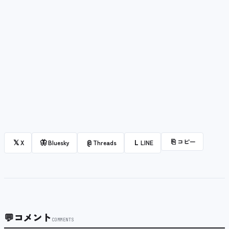
⎘
コピー
𝕏
🦋
@
L
X
Bluesky
Threads
LINE
💬
コメント
COMMENTS