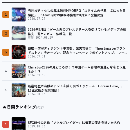
有料ガチャなしの基本無料MMORPG「スライムの世界 ぷにっと冒
1
険記」、Steam向けの無料体験版が8月末に配信決定
2026.07.27
2024年8月版：ゲーム系のプレスリリースを受けているメディアの連
2
絡先一覧+レビュー依頼先一覧
更新 2024.08.19
銀座十字屋ディリゲント事業部、楽天市場に「Thrustmasterブラン
3
ドストア」をオープン。記念キャンペーンでポイントアップ。 レーシ
ング／フライトシム向けコントローラーを中心に、幅広くラインナッ
2026.07.31
プ
ChinaJoy2026の見どころは！？中国ゲーム界隈の変遷と今をどう見
4
るか！？
2026.07.15
断崖絶壁に海賊のアジトを築く街づくりゲーム「Corsair Cove」、
5
1.0正式版が配信開始！
2026.08.06
🔥
日間ランキング
DAILY
SFC時代の名作「ソウルブレイダー」は善悪の深みを描いた名作
1
2019.10.03