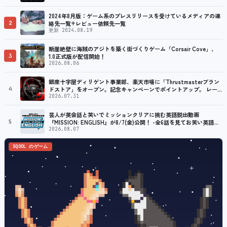
2024年8月版：ゲーム系のプレスリリースを受けているメディアの連
2
絡先一覧+レビュー依頼先一覧
更新 2024.08.19
断崖絶壁に海賊のアジトを築く街づくりゲーム「Corsair Cove」、
3
1.0正式版が配信開始！
2026.08.06
銀座十字屋ディリゲント事業部、楽天市場に「Thrustmasterブラン
4
ドストア」をオープン。記念キャンペーンでポイントアップ。 レーシ
ング／フライトシム向けコントローラーを中心に、幅広くラインナッ
2026.07.31
プ
芸人が英会話と笑いでミッションクリアに挑む英語脱出動画
5
『MISSION: ENGLISH』が8/7(金)公開！ -全6話を見てお笑い英語ラ
イブ券が当たるXキャンペーンも開催！-
2026.08.07
SQOOL のゲーム