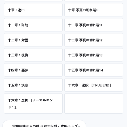
十章：逸出
十章 写真の切れ端10
十一章：幇助
十一章 写真の切れ端11
十二章：対面
十二章 写真の切れ端12
十三章：後悔
十三章 写真の切れ端13
十四章：悪夢
十五章 写真の切れ端14
十五章：決意
十六章：選択 【TRUE END】
十六章：選択 【ノーマルエン
ド：2】
「実験病棟からの脱出 都市伝説」攻略トップ