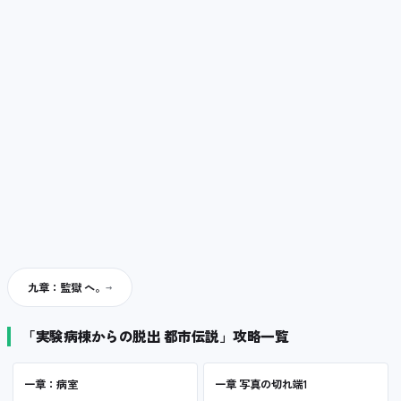
九章：監獄 へ。
「実験病棟からの脱出 都市伝説」攻略一覧
一章：病室
一章 写真の切れ端1