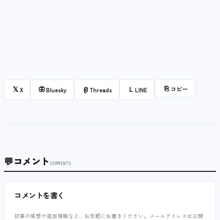
⎘
コピー
𝕏
🦋
@
L
X
Bluesky
Threads
LINE
💬
コメント
COMMENTS
コメントを書く
記事の感想や追加情報など、お気軽にお書きください。メールアドレスは公開