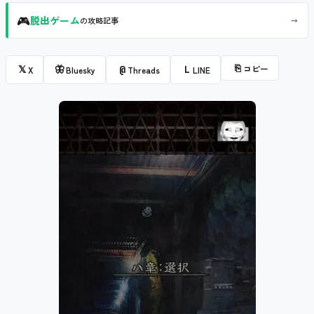
🎮
→
脱出ゲーム
の攻略記事
⎘
コピー
𝕏
🦋
@
L
X
Bluesky
Threads
LINE