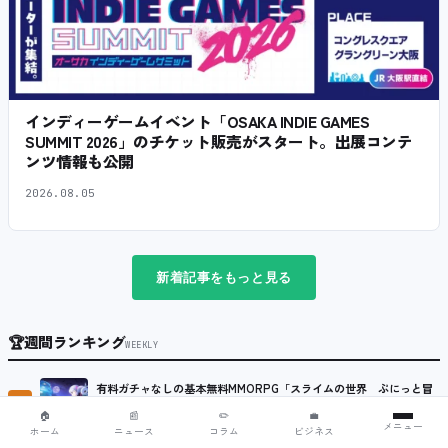
インディーゲームイベント「OSAKA INDIE GAMES
SUMMIT 2026」のチケット販売がスタート。出展コンテ
ンツ情報も公開
2026.08.05
新着記事をもっと見る
🏆
週間ランキング
WEEKLY
有料ガチャなしの基本無料MMORPG「スライムの世界 ぷにっと冒
1
険記」、Steam向けの無料体験版が8月末に配信決定
🏠
📰
✏️
💼
2026.07.27
メニュー
ホーム
ニュース
コラム
ビジネス