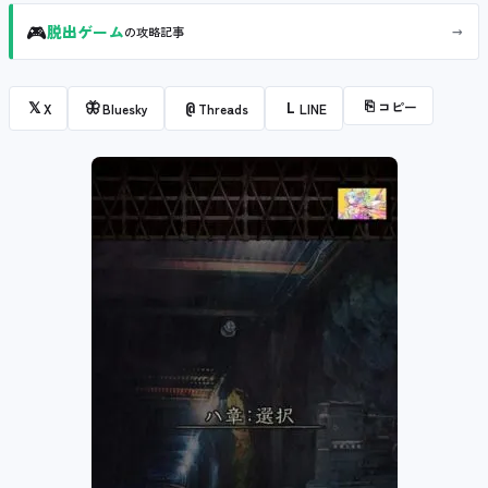
🎮
→
脱出ゲーム
の攻略記事
⎘
コピー
𝕏
🦋
@
L
X
Bluesky
Threads
LINE