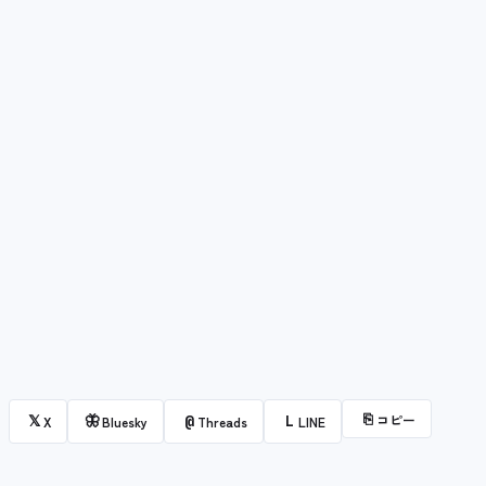
⎘
コピー
𝕏
🦋
@
L
X
Bluesky
Threads
LINE