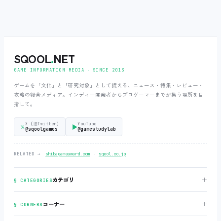
SQOOL
.
NET
GAME INFORMATION MEDIA ‧ SINCE 2013
ゲームを「文化」と「研究対象」として捉える、ニュース・特集・レビュー・
攻略の総合メディア。インディー開発者からプロゲーマーまでが集う場所を目
指して。
X (旧Twitter)
YouTube
𝕏
▶
@sqoolgames
@gamestudylab
‧
RELATED →
shibagameaward.com
sqool.co.jp
＋
カテゴリ
§ CATEGORIES
＋
コーナー
§ CORNERS