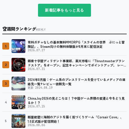
新着記事をもっと見る
🏆
週間ランキング
WEEKLY
有料ガチャなしの基本無料MMORPG「スライムの世界 ぷにっと冒
1
険記」、Steam向けの無料体験版が8月末に配信決定
2026.07.27
銀座十字屋ディリゲント事業部、楽天市場に「Thrustmasterブラン
2
ドストア」をオープン。記念キャンペーンでポイントアップ。 レーシ
ング／フライトシム向けコントローラーを中心に、幅広くラインナッ
2026.07.31
プ
2024年8月版：ゲーム系のプレスリリースを受けているメディアの連
3
絡先一覧+レビュー依頼先一覧
更新 2024.08.19
ChinaJoy2026の見どころは！？中国ゲーム界隈の変遷と今をどう見
4
るか！？
2026.07.15
断崖絶壁に海賊のアジトを築く街づくりゲーム「Corsair Cove」、
5
1.0正式版が配信開始！
2026.08.06