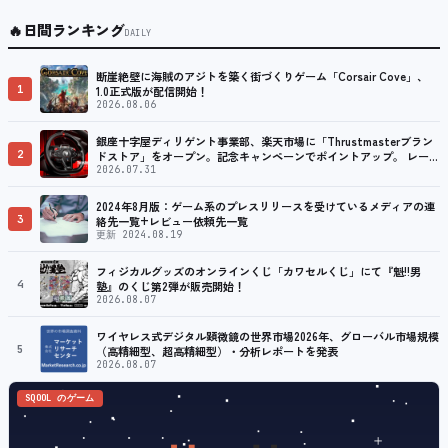
🔥
日間ランキング
DAILY
断崖絶壁に海賊のアジトを築く街づくりゲーム「Corsair Cove」、
1
1.0正式版が配信開始！
2026.08.06
銀座十字屋ディリゲント事業部、楽天市場に「Thrustmasterブラン
2
ドストア」をオープン。記念キャンペーンでポイントアップ。 レーシ
ング／フライトシム向けコントローラーを中心に、幅広くラインナッ
2026.07.31
プ
2024年8月版：ゲーム系のプレスリリースを受けているメディアの連
3
絡先一覧+レビュー依頼先一覧
更新 2024.08.19
フィジカルグッズのオンラインくじ「カワセルくじ」にて『魁!!男
4
塾』のくじ第2弾が販売開始！
2026.08.07
ワイヤレス式デジタル顕微鏡の世界市場2026年、グローバル市場規模
5
（高精細型、超高精細型）・分析レポートを発表
2026.08.07
SQOOL のゲーム