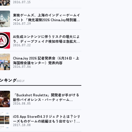
2026.07.15
東映ゲームズ、上海のインディーゲームイ
ベント 「微光凝聚2026 ChinaJoy特別篇」
に登壇！
2026.07.29
AI生成コンテンツに伴うリスクの増大によ
り、ディープフェイク検知市場は急拡大
し、2035年には90億米ドルに達する見通し
2026.07.22
ChinaJoy 2026 記者発表会（6月24日・上
海国際会議センター）発表内容
2026.07.06
ンキング
DAILY
「Buckshot Roulette」開発者が手がける
新作バイオレンス・パーティゲーム
「Machine Party」がSteam向けに配信開
2026.08.05
始
iOS App Storeの4.3リジェクトとは？シリ
ーズものゲームの続編はもう出せない！？
脱出ゲームで相次ぐリジェクト
2017.10.08