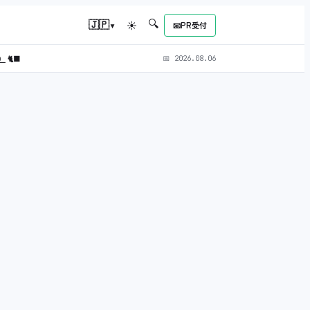
🔍
▾
🇯🇵
☀
📧
PR受付
L）
🐈‍⬛
📅
2026.08.06