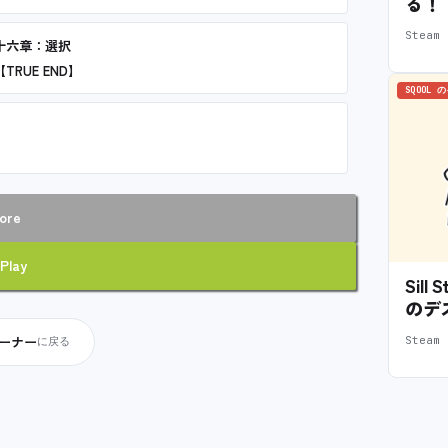
る！
Stea
十六章：選択
【TRUE END】
SQOOL 
ore
Play
Sil
のデ
コーナー
Stea
に戻る