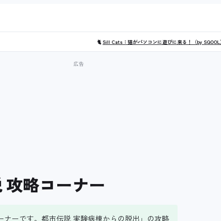
🐈
Sill Cats：猫がパソコンに遊びに来る！（by SQOO
 攻略コーナー
コーナーです。都市伝説 実験病棟からの脱出」の攻略