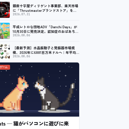
銀座十字屋ディリゲント事業部、楽天市場
に「Thrustmasterブランドストア」をオ
ープン。記念キャンペーンでポイントアッ
2026.07.31
プ。 レーシング／フライトシム向けコント
ローラーを中心に、幅広くラインナップ
平成レトロな団地ADV「Danchi Days」が
10月30日に発売決定。認知症のおばあちゃ
んのために夏祭り復活を目指す
2026.08.06
【最新予測】水晶振動子と発振器市場規
模、2026年に6881百万米ドルへ｜年平均成
長率9.6%で推移予測
2026.08.06
のゲーム
l Cats — 猫がパソコンに遊びに来