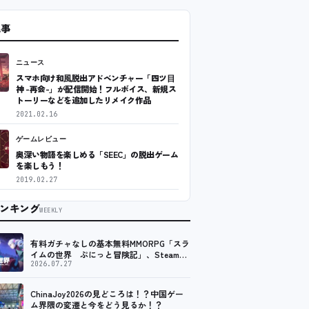
記事
ニュース
スマホ向け和⾵脱出アドベンチャー「四ツ⽬
神 -再会-」が配信開始！フルボイス、新規ス
トーリーなどを追加したリメイク作品
2021.02.16
ゲームレビュー
奥深い物語を楽しめる「SEEC」の脱出ゲーム
を楽しもう！
2019.02.27
ンキング
WEEKLY
有料ガチャなしの基本無料MMORPG「スラ
イムの世界 ぷにっと冒険記」、Steam向
けの無料体験版が8月末に配信決定
2026.07.27
ChinaJoy2026の見どころは！？中国ゲー
ム界隈の変遷と今をどう見るか！？