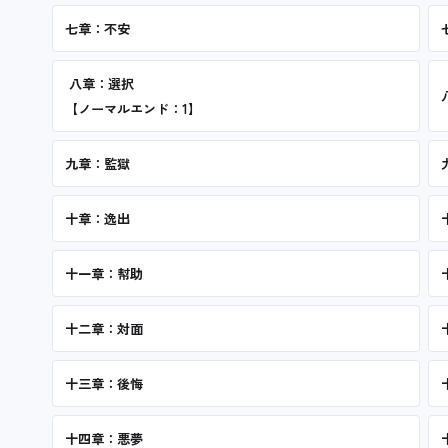
七章：不安
八章：選択
【ノーマルエンド：1】
九章：監獄
十章：逸出
十一章：幇助
十二章：対面
十三章：後悔
十四章：悪夢