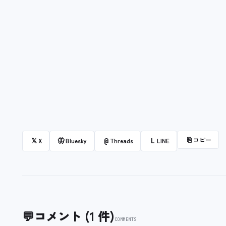
⎘
コピー
𝕏
🦋
@
L
X
Bluesky
Threads
LINE
💬
コメント (1 件)
COMMENTS