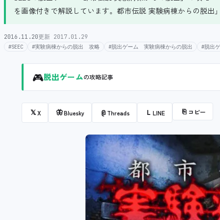
を画像付きで解説しています。都市伝説 実験病棟からの脱出
2016.11.20
更新 2017.01.29
#SEEC
#実験病棟からの脱出 攻略
#脱出ゲーム 実験病棟からの脱出
#脱出
🎮
脱出ゲーム
の攻略記事
⎘
コピー
𝕏
🦋
@
L
X
Bluesky
Threads
LINE