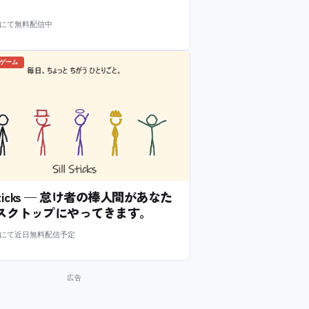
m にて無料配信中
のゲーム
l Sticks — 怠け者の棒人間があなた
スクトップにやってきます。
m にて近日無料配信予定