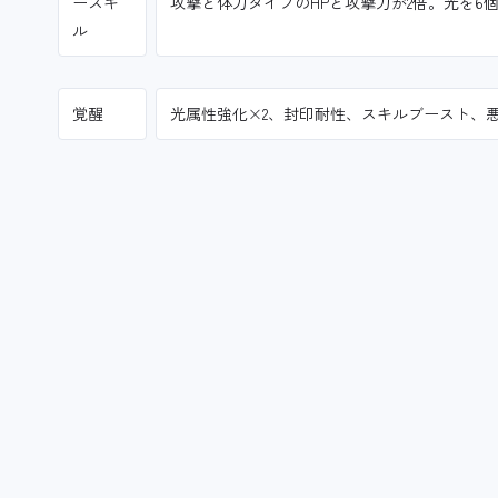
ースキ
攻撃と体力タイプのHPと攻撃力が2倍。光を6
ル
覚醒
光属性強化×2、封印耐性、スキルブースト、