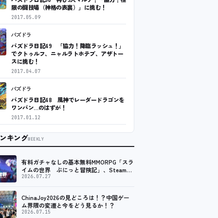
限の闘技場（神格の表裏）」に挑む！
2017.05.09
パズドラ
パズドラ日記49 「協力！降臨ラッシュ！」
でクトゥルフ、ニャルラトホテプ、アザトー
スに挑む！
2017.04.07
パズドラ
パズドラ日記48 風神でレーダードラゴンを
ワンパン…のはずが！
2017.01.12
ンキング
WEEKLY
有料ガチャなしの基本無料MMORPG「スラ
イムの世界 ぷにっと冒険記」、Steam向
けの無料体験版が8月末に配信決定
2026.07.27
ChinaJoy2026の見どころは！？中国ゲー
ム界隈の変遷と今をどう見るか！？
2026.07.15