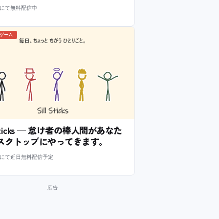
m にて無料配信中
のゲーム
l Sticks — 怠け者の棒人間があなた
スクトップにやってきます。
m にて近日無料配信予定