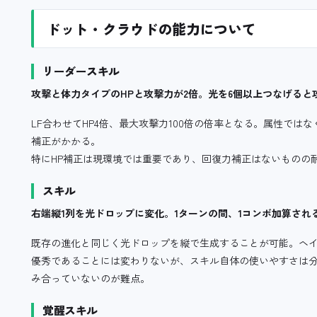
ドット・クラウドの能力について
リーダースキル
攻撃と体力タイプのHPと攻撃力が2倍。光を6個以上つなげると
LF合わせてHP4倍、最大攻撃力100倍の倍率となる。属性では
補正がかかる。
特にHP補正は現環境では重要であり、回復力補正はないものの
スキル
右端縦1列を光ドロップに変化。1ターンの間、1コンボ加算され
既存の進化と同じく光ドロップを縦で生成することが可能。ヘイ
優秀であることには変わりないが、スキル自体の使いやすさは
み合っていないのが難点。
覚醒スキル