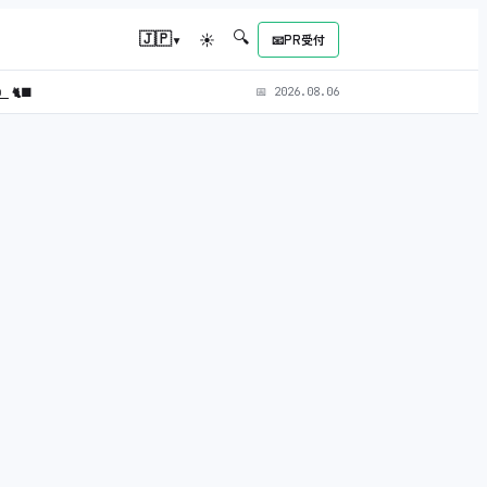
🔍
▾
🇯🇵
☀
📧
PR受付
L）
🐈‍⬛
📅
2026.08.06