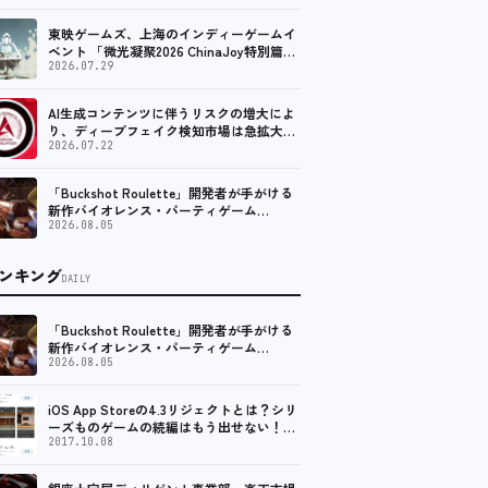
東映ゲームズ、上海のインディーゲームイ
ベント 「微光凝聚2026 ChinaJoy特別篇」
に登壇！
2026.07.29
AI生成コンテンツに伴うリスクの増大によ
り、ディープフェイク検知市場は急拡大
し、2035年には90億米ドルに達する見通し
2026.07.22
「Buckshot Roulette」開発者が手がける
新作バイオレンス・パーティゲーム
「Machine Party」がSteam向けに配信開
2026.08.05
始
ンキング
DAILY
「Buckshot Roulette」開発者が手がける
新作バイオレンス・パーティゲーム
「Machine Party」がSteam向けに配信開
2026.08.05
始
iOS App Storeの4.3リジェクトとは？シリ
ーズものゲームの続編はもう出せない！？
脱出ゲームで相次ぐリジェクト
2017.10.08