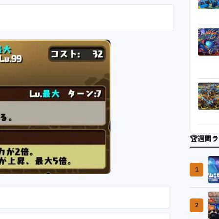
🏆
週間ラ
1
2