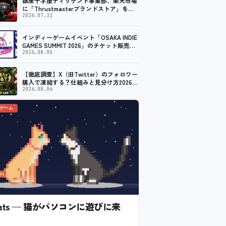
銀座十字屋ディリゲント事業部、楽天市場
に「Thrustmasterブランドストア」をオ
ープン。記念キャンペーンでポイントアッ
2026.07.31
プ。 レーシング／フライトシム向けコント
ローラーを中心に、幅広くラインナップ
インディーゲームイベント「OSAKA INDIE
GAMES SUMMIT 2026」のチケット販売が
スタート。出展コンテンツ情報も公開
2026.08.05
【徹底調査】X（旧Twitter）のフォロワー
購入で凍結する？仕組みと見分け方2026年
最新事情｜水増しフォロワーと、実運用さ
2026.08.06
れてきた「Xアカウント購入」は何が違う
のかを調査
のゲーム
l Cats — 猫がパソコンに遊びに来