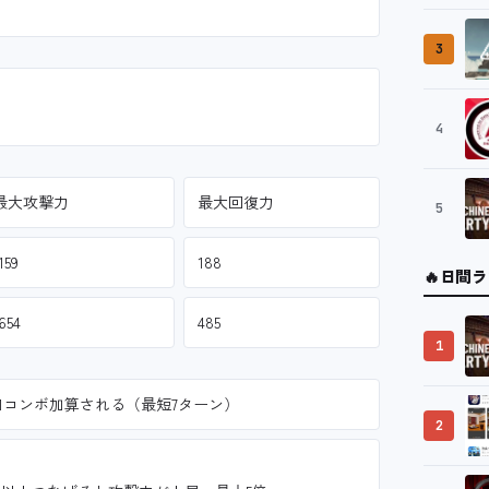
3
4
最大攻撃力
最大回復力
5
159
188
🔥
日間ラ
654
485
1
1コンボ加算される（最短7ターン）
2