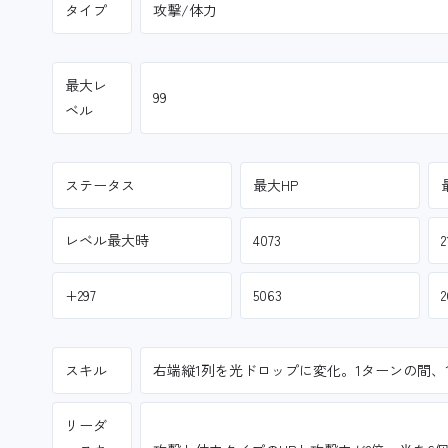
タイプ
攻撃/体力
最大レ
99
ベル
ステータス
最大HP
レベル最大時
4073
2
+297
5063
2
スキル
右端縦1列を光ドロップに変化。1ターンの間、
リーダ