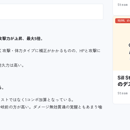
Stea
SQOOL 
攻撃力が上昇、最大5倍。
なく攻撃・体力タイプに補正がかかるものの、HPと攻撃に
耐久力は高い。
Sil
のデ
る。
Stea
ストではなく1コンボ加算となっている。
分岐前の方が高い。ダメージ無効貫通の覚醒ともあまり噛