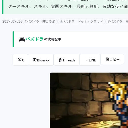
ダースキル、スキル、覚醒スキル、長所と短所、有効な使い道
2017.07.16
#パズドラ FFコラボ
#パズドラ ドット・クラウド
#パズドラ 
🎮
パズドラ
の攻略記事
⎘
コピー
𝕏
🦋
@
L
X
Bluesky
Threads
LINE