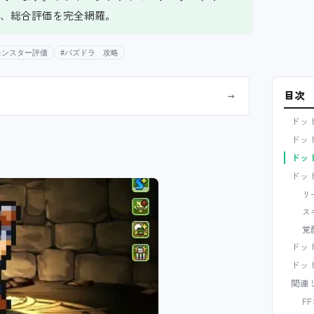
、総合評価を完全網羅。
モンスター評価
#パズドラ 攻略
目次
→
ドッ
ドッ
ドッ
ドッ
リ
ス
覚
ドッ
ドッ
関連
F