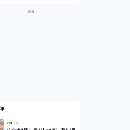
記事
パズドラ
パズドラ日記50 再び3人マルチ！「協力！極