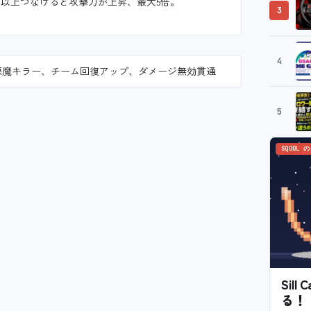
個以上つなげると攻撃力が上昇、最大5倍。
3
4
悪魔キラー、チーム回復アップ、ダメージ無効貫通
5
SQOOL 
Sil
る！