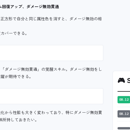
ム回復アップ、ダメージ無効貫通
の正方形で自分と同じ属性色を消すと、ダメージ無効の相
度カバーできる。
り「ダメージ無効貫通」の覚醒スキル。ダメージ無効をし
活躍が期待できる。
🎮
S
08.12
進化から性能も大きく変わっており、特にダメージ無効貫
08.12
体所持しておきたい。