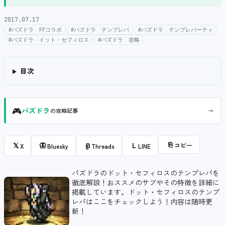
2017.07.17
#パズドラ FFコラボ
#パズドラ テンプレパ
#パズドラ テンプレパーティ
#パズドラ ドット・セフィロス
#パズドラ 攻略
目次
🎮
→
パズドラ
の攻略記事
⎘
コピー
𝕏
🦋
@
L
X
Bluesky
Threads
LINE
パズドラのドット・セフィロスのテンプレパを
徹底解説！おススメのサブやその特徴を詳細に
掲載しています。ドット・セフィロスのテンプ
レパはここをチェックしよう！内容は随時更
新！