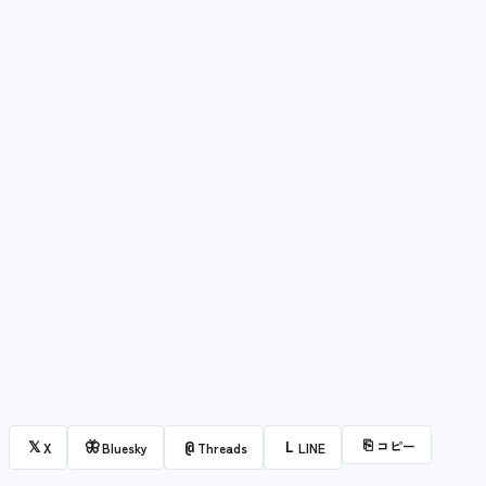
⎘
コピー
𝕏
🦋
@
L
X
Bluesky
Threads
LINE