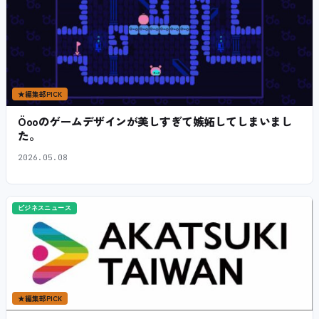
★
編集部PICK
Öooのゲームデザインが美しすぎて嫉妬してしまいまし
た。
2026.05.08
ビジネスニュース
★
編集部PICK