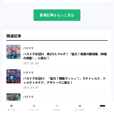
新着記事をもっと見る
関連記事
パズドラ
パズドラ日記50 再び3人マルチ！「協力！極限の闘技場（神格
の表裏）」に挑む！
2017.05.09
パズドラ
パズドラ日記49 「協力！降臨ラッシュ！」でクトゥルフ、ニ
ャルラトホテプ、アザトースに挑む！
2017.04.07
パズドラ
パズドラ日記48 風神でレーダードラゴンをワンパン…のはず
🏠
📰
✏️
💼
が！
メニュー
ホーム
ニュース
コラム
ビジネス
2017.01.12