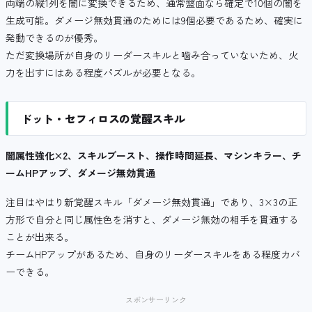
両端の縦1列を闇に変換できるため、通常盤面なら確定で10個の闇を
生成可能。ダメージ無効貫通のためには9個必要であるため、確実に
発動できるのが優秀。
ただ変換場所が自身のリーダースキルと噛み合っていないため、火
力を出すにはある程度パズルが必要となる。
ドット・セフィロスの覚醒スキル
闇属性強化×2、スキルブースト、操作時間延長、マシンキラー、チ
ームHPアップ、ダメージ無効貫通
注目はやはり新覚醒スキル「ダメージ無効貫通」であり、3×3の正
方形で自分と同じ属性色を消すと、ダメージ無効の相手を貫通する
ことが出来る。
チームHPアップがあるため、自身のリーダースキルをある程度カバ
ーできる。
スポンサーリンク