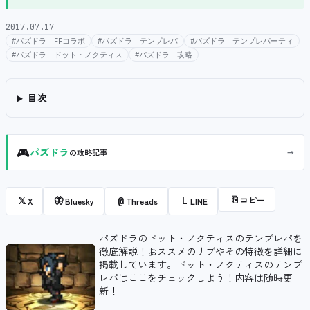
2017.07.17
#パズドラ FFコラボ
#パズドラ テンプレパ
#パズドラ テンプレパーティ
#パズドラ ドット・ノクティス
#パズドラ 攻略
目次
🎮
→
パズドラ
の攻略記事
⎘
コピー
𝕏
🦋
@
L
X
Bluesky
Threads
LINE
パズドラのドット・ノクティスのテンプレパを
徹底解説！おススメのサブやその特徴を詳細に
掲載しています。ドット・ノクティスのテンプ
レパはここをチェックしよう！内容は随時更
新！