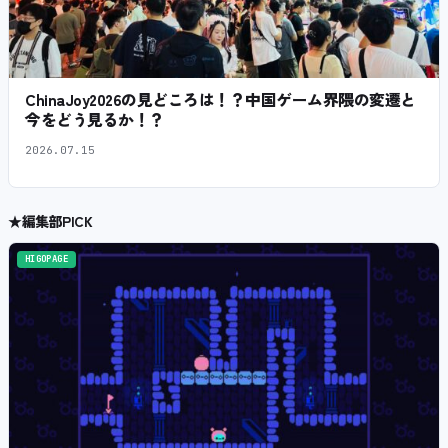
ChinaJoy2026の見どころは！？中国ゲーム界隈の変遷と
今をどう見るか！？
2026.07.15
★
編集部PICK
HIGOPAGE