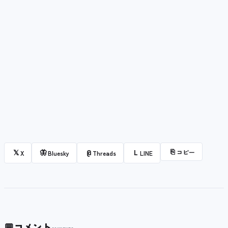
⎘
コピー
𝕏
🦋
@
L
X
Bluesky
Threads
LINE
💬
コメント