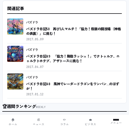
関連記事
パズドラ
パズドラ日記50 再び3人マルチ！「協力！極限の闘技場（神格
の表裏）」に挑む！
2017.05.09
パズドラ
パズドラ日記49 「協力！降臨ラッシュ！」でクトゥルフ、ニ
ャルラトホテプ、アザトースに挑む！
2017.04.07
パズドラ
パズドラ日記48 風神でレーダードラゴンをワンパン…のはず
が！
2017.01.12
🏆
週間ランキング
WEEKLY
有料ガチャなしの基本無料MMORPG「スライムの世界 ぷにっと冒
🏠
📰
✏️
💼
メニュー
1
険記」、Steam向けの無料体験版が8月末に配信決定
ホーム
ニュース
コラム
ビジネス
2026.07.27