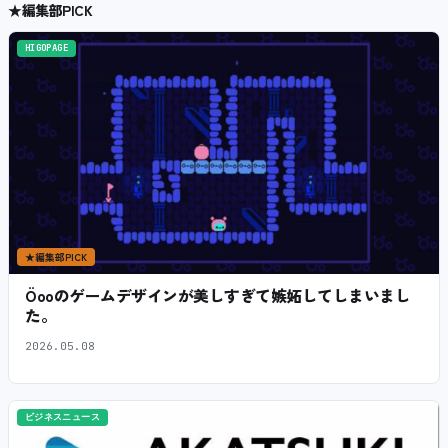
★
編集部PICK
HIGOPAGE
★
編集部PICK
Öooのゲームデザインが美しすぎて嫉妬してしまいまし
た。
2026.05.08
ビジネスニュース