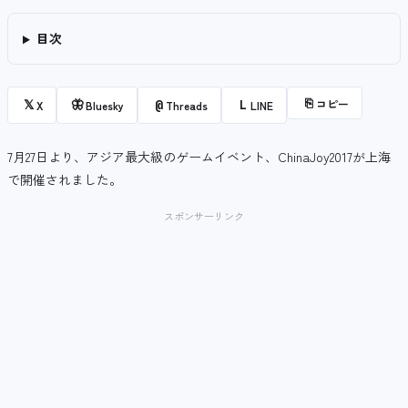
目次
⎘
コピー
𝕏
🦋
@
L
X
Bluesky
Threads
LINE
7月27日より、アジア最大級のゲームイベント、ChinaJoy2017が上海
で開催されました。
スポンサーリンク