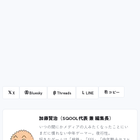
⎘
コピー
𝕏
🦋
@
L
X
Bluesky
Threads
LINE
加藤賢治（SQOOL代表 兼 編集長）
いつの間にかメディアの人みたくなったことにい
まだに慣れない中年ゲーマー。夜行性。
好きなゲームは「桃鉄」「FF5」「中年騎士ヤスヒ